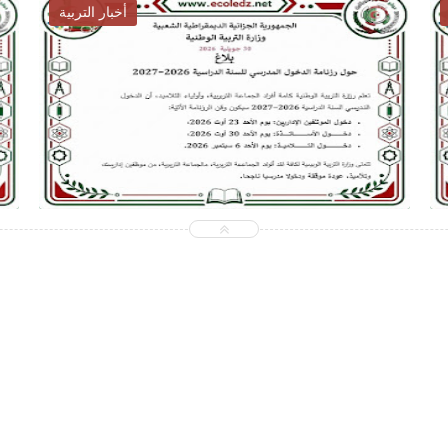
أخبار التوظيف
6-07-31
2026-07-28
oledz.net
ecoledz.net
شاهد الموضوع