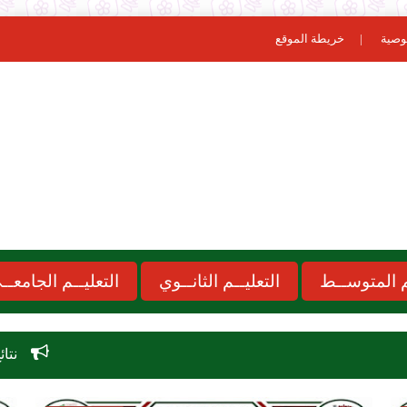
وصية
خريطة الموقع
ـم المتوســط
التعليــم الثانــوي
التعليــم الجامعــ
نتائج مسابقة الاساتذة 2026 cours onec dz