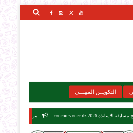
ي
التكويــن المهنــي
con
موعد الدخول المدرسي 2026-2027