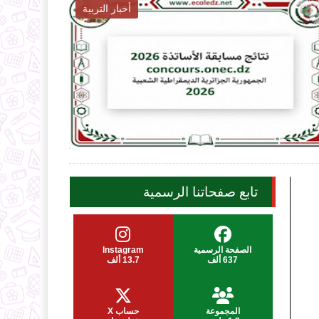
أخبار التربية

2026-08-06
202
ecoledz.net
ec
شاهد الموضوع
تابع صفحاتنا الرسمية
الصفحة الرسمية
Instagram
637 ألف
13.7 ألف
المجموعة
حساب X