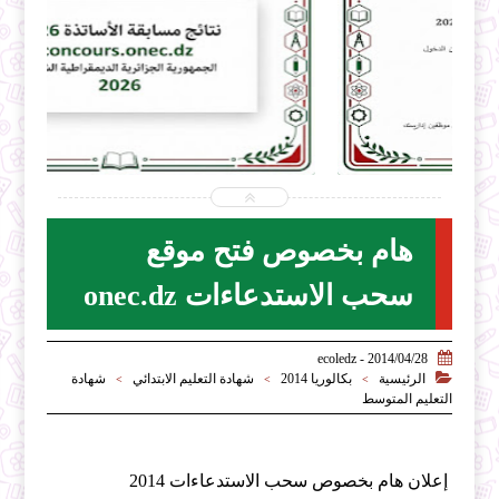


2026-07-31
ecoledz.net
شاهد الموضوع
هام بخصوص فتح موقع
سحب الاستدعاءات onec.dz

2014/04/28 - ecoledz

الرئيسية
بكالوريا 2014
شهادة التعليم الابتدائي
شهادة
>
>
>
التعليم المتوسط
إعلان هام بخصوص سحب الاستدعاءات 2014