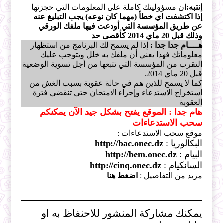
إنتبه:
ان مسؤوليتك كاملة على المعلومات التي حجزتها
إذا اكتشفت اي خطأ (مهما كان نوعه) يجب التبليغ عنه
عن طريق المؤسسة التي أودعت فيها ملفك الورقي
وذلك قبل 20 ماي 2014 كأقصى حد
هــــام جدا جدا :
إذا لم يسمح لك البرنامج من استظهار
معلوماتك فهذا يعني أن ملفك به خلل ويتوجب عليك
التقرب من المؤسسة التي تتبعها من أجل تسوية الوضعية
قبل 20 ماي 2014.
كما لا يسمح للذين هم في حالة عقوبة بسبب الغش من
استخراج الاستدعاء وإجراء الامتحان حتى تنقضي فترة
العقوبة
هام جدا : الموقع يفتح بشكل جيد الآن يمكنكم
سحب الاستدعاءات
موقع سحب الاستدعاءات :
البكالوريا :
http://bac.onec.dz
البيام :
http://bem.onec.dz
السانكيام :
http://cinq.onec.dz
مزيد من التفاصيل :
اضغط هنا
يمكنك مشاركة المنشور للاحنفاظ به او