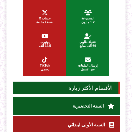
المجموعة
حساب X
1.2 مليون
ضغطة متابعة
عقيلة طايبي
يوتيوب
69 ألف متابع
12.5 ألف
إرسال الملفات
TikTok
عبر الإيميل
رسمي
الأقسام الأكثر زيارة
السنة التحضيرية
السنة الأولى ابتدائي