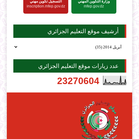
وزارة التكوين المهني
التسجيل تكوين مهني
inscription.mfep.gov.dz
mfep.gov.dz
أرشيف موقع التعليم الجزائري
عدد زيارات موقع التعليم الجزائري
2
3
2
7
0
6
0
4