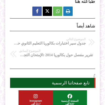
طباعته هنا



شاهد أيضاً
الموضوع التالي
جدول سير اختبارات بكالوريا التعليم الثانوي حسب توقيت الجزائر
الموضوع السابق
تقرير مفصل حول بكالوريا 2014 :الإمتحان التجريبي و الدروس المرجعية أو العتبة
';
تابع صفحاتنا الرسمية
الصفحة الرسمية
Instagram
637 ألف
13.7 ألف