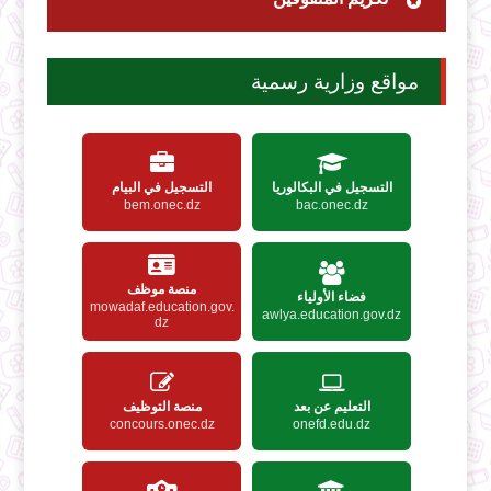
مواقع وزارية رسمية
التسجيل في البكالوريا
التسجيل في البيام
bem.onec.dz
bac.onec.dz
منصة موظف
فضاء الأولياء
mowadaf.education.gov.
awlya.education.gov.dz
dz
التعليم عن بعد
منصة التوظيف
concours.onec.dz
onefd.edu.dz