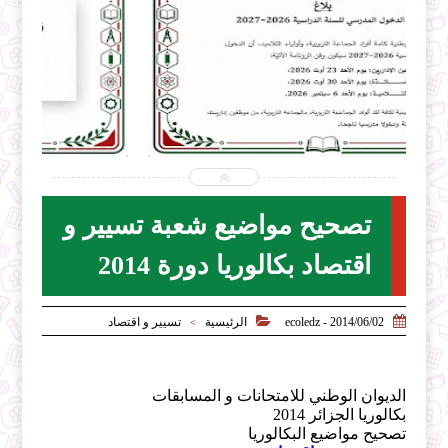


2026-07-31
ecoledz.net
شاهد الموضوع
تصحيح مواضيع شعبة تسيير و
اقتصاد بكالوريا دورة 2014


2014/06/02 - ecoledz
الرئيسية
تسيير و اقتصاد
>
الديوان الوطني للامتحانات و المسابقات
بكالوريا الجزائر 2014
تصحيح مواضيع البكالوريا