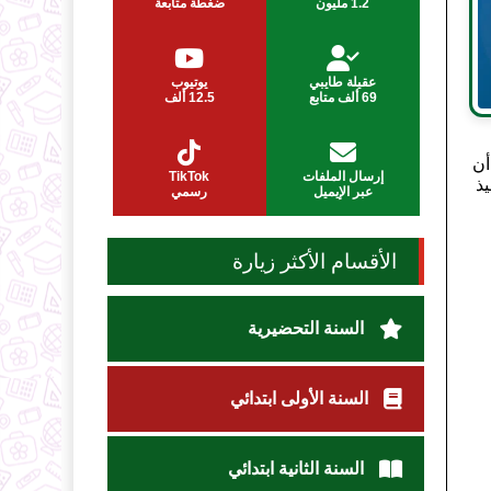
1.2 مليون
ضغطة متابعة
عقيلة طايبي
يوتيوب
69 ألف متابع
12.5 ألف
أن
إرسال الملفات
TikTok
يذ
عبر الإيميل
رسمي
الأقسام الأكثر زيارة
السنة التحضيرية
السنة الأولى ابتدائي
السنة الثانية ابتدائي