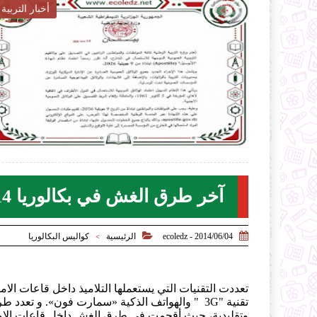
 المتوسط
أخبار التربية

2026-07-27
ecoledz.net
لموضوع
شاهد الموضوع
آخر طرق الغش في بكالوريا 2014


2014/06/04 - ecoledz
الرئيسية
كواليس البكالوريا
>
تعددت التقنيات التي يستعملها التلاميذ داخل قاعات الا
تقنية "3G " والهواتف الذكية «سمارت فون». و تعدد
وتقليدية، حيث أقحمت في طرق الغش داخل قاعات الا