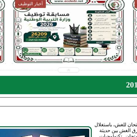
أخبار التربية
2026-07-28
ecoledz.net
شاهد الموضوع
متحان للغش، باستغلال
 طرق الغش بين حديثة
متحان تكنولوجيات