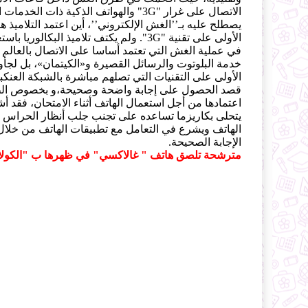
الاتصال على غرار "3G" والهواتف الذكية ذات ال
يصطلح عليه بـ’’الغش الإلكتروني’’، أين اعتمد التلاميذ ه
الأولى على تقنية "3G". ولم يكتف تلاميذ البكالور
في عملية الغش التي تعتمد أساسا على الاتصال بالعالم 
خدمة البلوتوت والرسائل القصيرة و«الكيتمان»، بل لجأوا 
الأولى على التقنيات التي تصلهم مباشرة بالشبكة العنك
قصد الحصول على إجابة واضحة وصحيحة،و بخصوص الط
اعتمادها من أجل استعمال الهاتف أثناء الامتحان، فقد أش
يتحلى بكاريزما تساعده على تجنب جلب أنظار الحراس إلي
الإجابة الصحيحة.
مترشحة تلصق هاتف " غالاكسي" في ظهرها ب "الكولا 