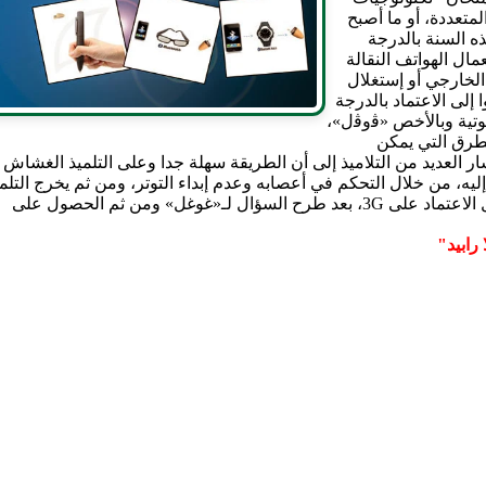
خدمات المتعددة، أو ما أصبح
ذه السنة بالدرجة
يا باستعمال الهواتف النقالة
الخارجي أو إستغلال
إلى الاعتماد بالدرجة
بوتية وبالأخص «ﭬوﭬل»،
رق التي يمكن
ار العديد من التلاميذ إلى أن الطريقة سهلة جدا وعلى التلميذ الغشاش 
ه، من خلال التحكم في أعصابه وعدم إبداء التوتر، ومن ثم يخرج التلم
الهاتف ويشرع في التعامل مع تطبيقات الهاتف من خلال الاعتماد على 3G، بعد طرح السؤال لـ«غوغل» ومن ثم الحصول على
رابيد"