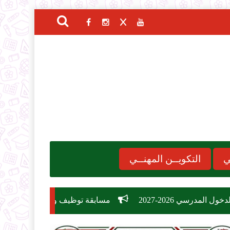
ي
التكويــن المهنــي
مسابقة توظيف وزارة التربية الوطنية 2026: دليل الشروط، التخصصات، وكيفية التسجيل في 26,209 منصب