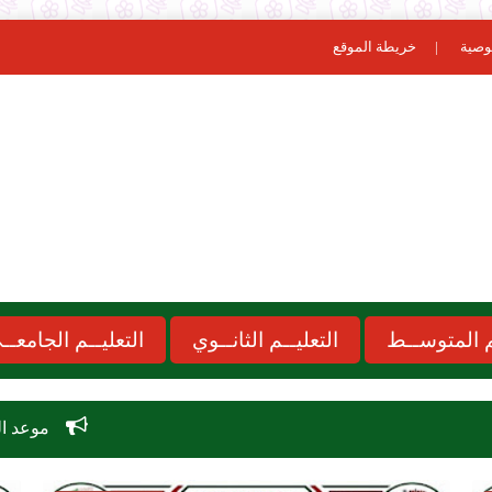
وصية
خريطة الموقع
ـم المتوســط
التعليــم الثانــوي
التعليــم الجامعــ
موعد الدخول المدرسي 2026-2027