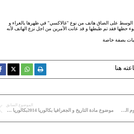
الوسط على الصاق هاتف من نوع "غالاكسي" في ظهرها بالغراء و
ء حظها فقد تم ظبطها و قد عانت الأمرين من اجل نزع الهاتف لأنه
جبات بصفة خاصة
عته هنا



الموضوع السابق
بكالوريا 2014 موضوع العلوم الفيزيائية شعبة العلوم التجريبية
موضوع مادة التاريخ و الجغرافيا بكالوريا 2014بكالوريا 2014 – اختبار الإجتماعيات شعبة آداب و فلسفة