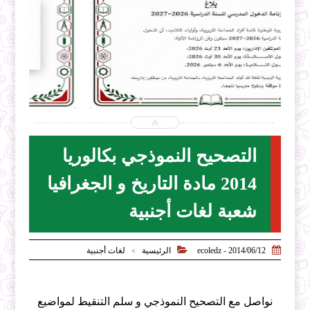


2026-07-31
ecoledz.net
شاهد الموضوع
التصحيح النموذجي بكالوريا
2014 مادة التاريخ و الجغرافيا
شعبة لغات أجنبية


2014/06/12 - ecoledz
الرئيسية
لغات أجنبية
>
نواصل مع التصحيح النموذجي و سلم التنقيط لمواضيع