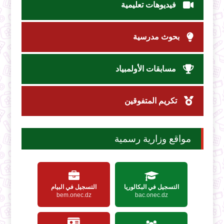
فيديوهات تعليمية
بحوث مدرسية
مسابقات الأولمبياد
تكريم المتفوقين
مواقع وزارية رسمية
التسجيل في البكالوريا
التسجيل في البيام
bem.onec.dz
bac.onec.dz