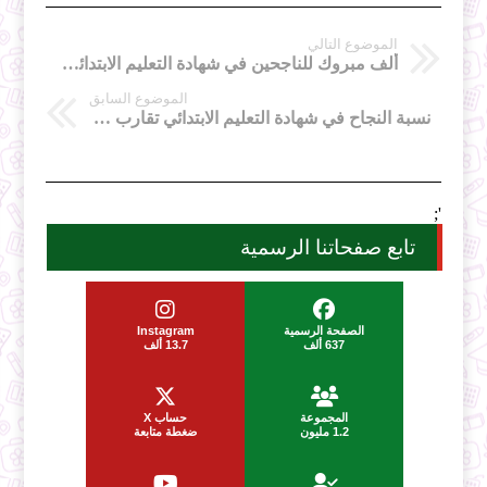
الموضوع التالي
ألف مبروك للناجحين في شهادة التعليم الابتدائي 2014
الموضوع السابق
نسبة النجاح في شهادة التعليم الابتدائي تقارب 79 بالمائة
';
تابع صفحاتنا الرسمية
الصفحة الرسمية
Instagram
637 ألف
13.7 ألف
المجموعة
حساب X
1.2 مليون
ضغطة متابعة