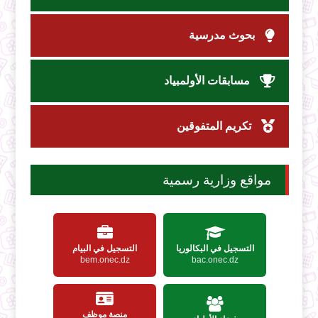
بحوث مدرسية
مسابقات الأولمبياد
تكريم المتفوقين
مواقع وزارية رسمية
التسجيل في البكالوريا
التسجيل في البيام
bem.onec.dz
bac.onec.dz
منصة موظف