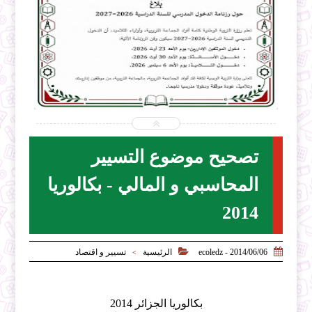


2026-07-31
ecoledz.net
شاهد الموضوع
تصحيح موضوع التسيير
المحاسبي و المالي - بكالوريا
2014


2014/06/06 - ecoledz
الرئيسية
تسيير و اقتصاد
>
بكالوريا الجزائر 2014