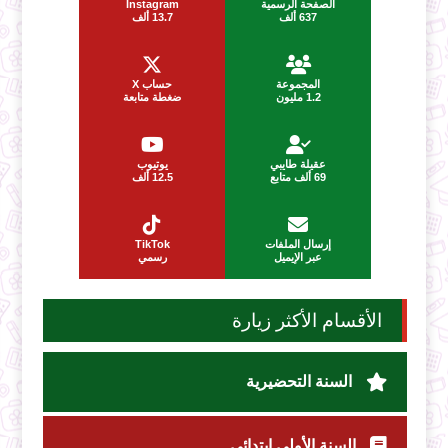
الصفحة الرسمية
Instagram
637 ألف
13.7 ألف
المجموعة
حساب X
1.2 مليون
ضغطة متابعة
عقيلة طايبي
يوتيوب
69 ألف متابع
12.5 ألف
إرسال الملفات
TikTok
عبر الإيميل
رسمي
الأقسام الأكثر زيارة
السنة التحضيرية
السنة الأولى ابتدائي