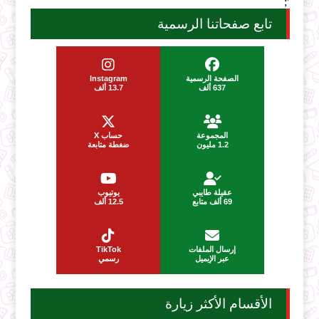
';
تابع صفحاتنا الرسمية
الصفحة الرسمية
Instagram
637 ألف
13.7 ألف
المجموعة
حساب X
1.2 مليون
ضغطة متابعة
عقيلة طايبي
يوتيوب
69 ألف متابع
12.5 ألف
إرسال الملفات
TikTok
عبر الإيميل
رسمي
الأقسام الأكثر زيارة