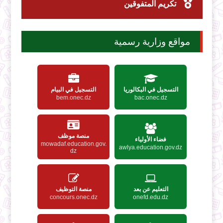
تكريم المتفوقين
مواقع وزارية رسمية
التسجيل في البكالوريا
التسجيل في البيام
bem.onec.dz
bac.onec.dz
منصة موظف
فضاء الأولياء
mowadaf.education.gov.
awlya.education.gov.dz
dz
التعليم عن بعد
منصة التوظيف
concours.onec.dz
onefd.edu.dz