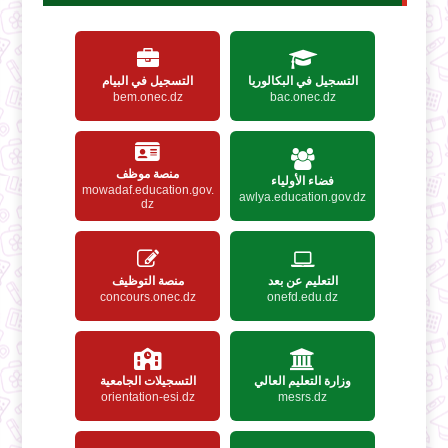
التسجيل في البكالوريا
التسجيل في البيام
bem.onec.dz
bac.onec.dz
منصة موظف
فضاء الأولياء
mowadaf.education.gov.
awlya.education.gov.dz
dz
التعليم عن بعد
منصة التوظيف
concours.onec.dz
onefd.edu.dz
وزارة التعليم العالي
التسجيلات الجامعية
orientation-esi.dz
mesrs.dz