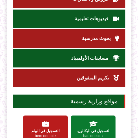
فيديوهات تعليمية
بحوث مدرسية
مسابقات الأولمبياد
تكريم المتفوقين
مواقع وزارية رسمية
التسجيل في البكالوريا
التسجيل في البيام
bem.onec.dz
bac.onec.dz