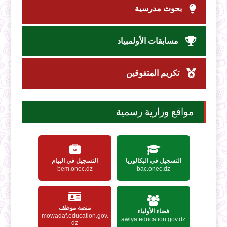
بحوث مدرسية
مسابقات الأولمبياد
تكريم المتفوقين
مواقع وزارية رسمية
التسجيل في البكالوريا
التسجيل في البيام
bem.onec.dz
bac.onec.dz
منصة موظف
فضاء الأولياء
mowadaf.education.gov.
awlya.education.gov.dz
dz