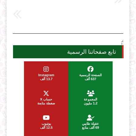
';
تابع صفحاتنا الرسمية
الصفحة الرسمية
Instagram
637 ألف
13.7 ألف
المجموعة
حساب X
1.2 مليون
ضغطة متابعة
عقيلة طايبي
يوتيوب
69 ألف متابع
12.5 ألف