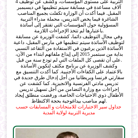
التربية على مستوى المؤسسات، وكشف عن توظيف 4
آلاف مساعدة في مسابقة سيتم تنظيمها في ديسبمبر
المقبل. فيما أكدت أن الوزارة تكفلت بجميع المناصب
الشاغرة فيما يخص التدريس، محملة مدراء التربية
المسؤولية حول المؤسسات التي تفتقر إلى أساتذة
باعتبارها لم تتخذ الإجراءات اللازمة.
وفي مجال التوظيف دائما، كشفت الوزيرة عن مسابقة
لتوظيف الأساتذة سيتم تنظيمها في مارس المقبل، داعية
الأساتذة الذين يرغبون في الاستفادة من التقاعد النسبي
بداية من سبتمبر 2015 إلى إيداع ملفاتهم ابتداء من الآن،
على أن تقصى كل الملفات التي لم تودع سنة من قبل.
وكشف الوزيرة عن برنامج مكثف لتكوين الأساتذة
بالاعتماد على الكفاءات الأجنبية. كما أكدت التنسيق مع
سفارتي فرنسا وبريطانيا من أجل إدخال طرق جديدة في
تدريس مادتي الفرنسية والانجيزية. كما كشفت عن
إجراءات مع وزارة التضامن من أجل تسهيل تدريس
الأطفال ذوي الاحتياجات الخاصة، ورفضت منطلق إيجاد
لهم مناصب بيداغوجية بحجة الاكتظاظ.
جداول سير الاختبارات للامتحانات و المسابقات حسب
مديرية التربية لولاية المدية