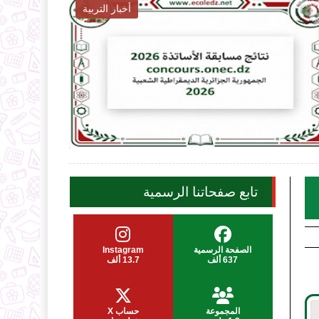
أخبار التربية

2026-08-06
ecoledz.net
شاهد الموضوع
تابع صفحاتنا الرسمية
الصفحة الرسمية
Instagram
637 ألف
13.7 ألف
المجموعة
حساب X