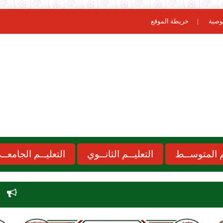
وصية
خريطة الموقع
ـم المتوســط
التعليــم الثانــوي
التعليــم الجامعــ
نتائج مسابقة الاساتذة 2026  onec dz