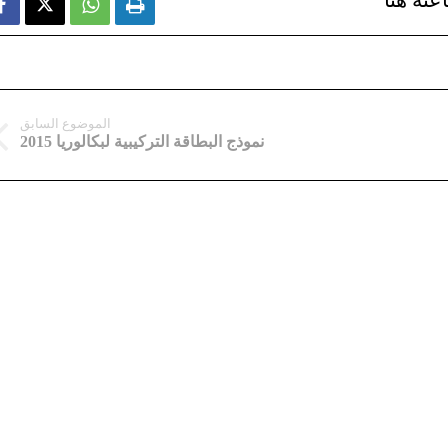
عته هنا



الموضوع السابق
نموذج البطاقة التركيبية لبكالوريا 2015