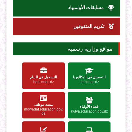
مسابقات الأولمبياد
تكريم المتفوقين
مواقع وزارية رسمية
التسجيل في البكالوريا
التسجيل في البيام
bem.onec.dz
bac.onec.dz
منصة موظف
فضاء الأولياء
mowadaf.education.gov.
awlya.education.gov.dz
dz