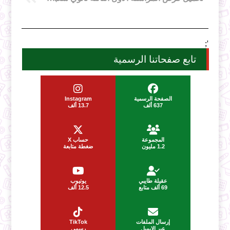
';
تابع صفحاتنا الرسمية
الصفحة الرسمية
Instagram
637 ألف
13.7 ألف
المجموعة
حساب X
1.2 مليون
ضغطة متابعة
عقيلة طايبي
يوتيوب
69 ألف متابع
12.5 ألف
إرسال الملفات
TikTok
عبر الإيميل
رسمي