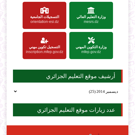
وزارة التعليم العالي
التسجيلات الجامعية
orientation-esi.dz
mesrs.dz
وزارة التكوين المهني
التسجيل تكوين مهني
inscription.mfep.gov.dz
mfep.gov.dz
أرشيف موقع التعليم الجزائري
عدد زيارات موقع التعليم الجزائري