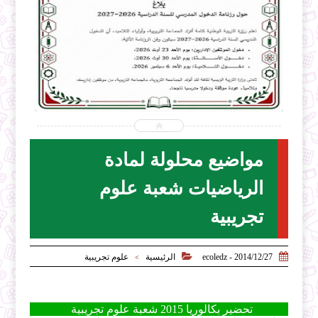


2026-07-31
ecoledz.net
شاهد الموضوع
مواضيع محلولة لمادة
الرياضيات شعبة علوم
تجريبية


2014/12/27 - ecoledz
الرئيسية
علوم تجريبية
>
تحضير بكالوريا 2015 شعبة علوم تجريبية