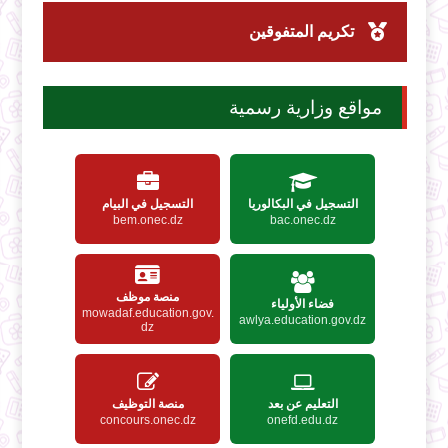
تكريم المتفوقين
مواقع وزارية رسمية
التسجيل في البكالوريا
التسجيل في البيام
bem.onec.dz
bac.onec.dz
منصة موظف
فضاء الأولياء
mowadaf.education.gov.
awlya.education.gov.dz
dz
التعليم عن بعد
منصة التوظيف
concours.onec.dz
onefd.edu.dz