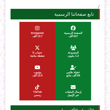
';
تابع صفحاتنا الرسمية
الصفحة الرسمية
Instagram
637 ألف
13.7 ألف
المجموعة
حساب X
1.2 مليون
ضغطة متابعة
عقيلة طايبي
يوتيوب
69 ألف متابع
12.5 ألف
إرسال الملفات
TikTok
عبر الإيميل
رسمي