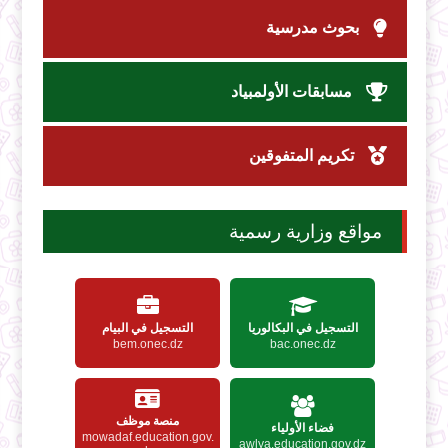
بحوث مدرسية
مسابقات الأولمبياد
تكريم المتفوقين
مواقع وزارية رسمية
التسجيل في البكالوريا
التسجيل في البيام
bem.onec.dz
bac.onec.dz
منصة موظف
فضاء الأولياء
mowadaf.education.gov.
awlya.education.gov.dz