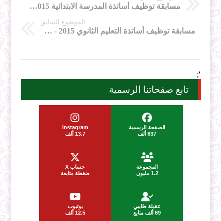
مسابقة توظيف أساتذة المدرسة الابتدائية 2015 - كل التفاصيل
الموضوع السابق
مسابقة توظيف أساتذة التعليم الثانوي 2015 - كل التفاصيل
';
تابع صفحاتنا الرسمية
الصفحة الرسمية
Instagram
637 ألف
13.7 ألف
المجموعة
حساب X
1.2 مليون
ضغطة متابعة
عقيلة طايبي
يوتيوب
69 ألف متابع
12.5 ألف