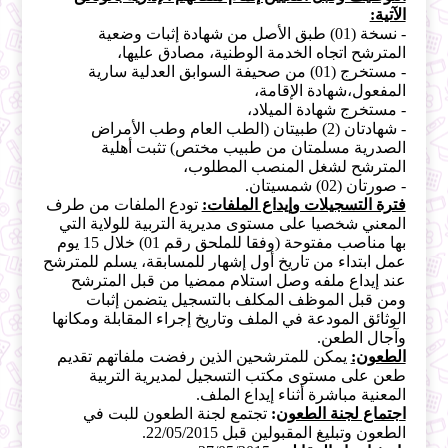
الآتية:
- نسخة (01) طبق الأصل من شهادة إثبات وضعية
المترشح اتجاه الخدمة الوطنية، مصادق عليها،
- مستخرج (01) من صحيفة السوابق العدلية سارية
المفعول،شهادة الإقامة،
- مستخرج شهادة الميلاد،
- شهادتان (2) طبيتان (الطب العام وطب الأمراض
الصدرية مسلمتان من طبيب مختص) تثبت أهلية
المترشح لشغل المنصب المطلوب،
- صورتان (02) شمسيتان.
فترة التسجيلات وإيداع الملفات:
تودع الملفات من طرف
المعني شخصيا على مستوى مديرية التربية للولاية التي
بها مناصب مفتوحة (وفقا للملحق رقم 01) خلال 15 يوم
عمل ابتداء من تاريخ أول إشهار للمسابقة، يسلم للمترشح
عند إيداع ملفه وصل استلام ممضيا من قبل المترشح
ومن قبل الموظف المكلف بالتسجيل يتضمن إثبات
الوثائق المودعة في الملف وتاريخ إجراء المقابلة ومكانها
وآجال الطعن.
الطعون:
يمكن للمترشحين الذين رفضت ملفاتهم تقديم
طعن على مستوى مكتب التسجيل لمديرية التربية
المعنية مباشرة أثناء إيداع الملف.
اجتماع لجنة الطعون
:
تجتمع لجنة الطعون للبت في
الطعون وتبليغ المقبولين قبل 22/05/2015.