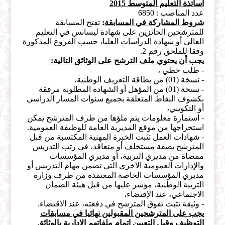
أساتذة التعليم المتوسط 2015
عدد المناصب : 6850
شروط المشاركة في المسابقة
:
تفتح المسابقة
للمترشحين الحائزين على شهادة ليسانس في التعليم
العالي أو شهادة الدراسات العليا، حسب الفروع المذكورة
وفقا للملحق رقم 2.
يجب أن يحتوي ملف الترشح على الوثائق التالية:
- طلب خطي ،
- نسخة (01) من بطاقة التعريف الوطنية،
- نسخة (01) من المؤهل أو الشهادة المطلوبة مرفقة
بكشوف النقاط المتعلقة بجميع سنوات المسار الدراسي
أو التكويني،
- استمارة معلومات يتم ملؤها من طرف المترشح يمكن
استخراجها من موقع المديرية العامة للوظيفة العمومية.
- شهادات العمل تثبت الخبرة المهنية المكتسبة من قبل
المترشح بصفة مستخلف أو متعاقد، في رتب التدريس
ممضاة من مديري التربية، أو مديري المؤسسات
والإدارات العمومية الآخرى التي تضمن مهام التدريس أو
مديري المؤسسات الخاصة المعتمدة من طرف وزارة
التربية الوطنية، مؤشر عليها من قبل هيئة الضمان
الاجتماعي، عند الإقتضاء،
- وثيقة تثبت تفوق المترشح في دفعته، عند الاقتضاء.
يجب على المترشحين المقبولين نهائيا في مسابقات
التوظيف وقبل التعيين إتمام ملفاتهم الإدارية بالوثائق