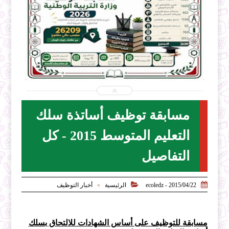


2026-07-28
ecoledz.net
شاهد الموضوع
مسابقة توظيف أساتذة سلك
التعليم المتوسط 2015 - كل
التفاصيل


2015/04/22 - ecoledz
الرئيسية
أخبار التوظيف
>
مسابقة للتوظيف على أساس الشهادات للالتحاق بسلك