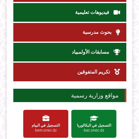
فيديوهات تعليمية
بحوث مدرسية
مسابقات الأولمبياد
تكريم المتفوقين
مواقع وزارية رسمية
التسجيل في البكالوريا
التسجيل في البيام
bem.onec.dz
bac.onec.dz