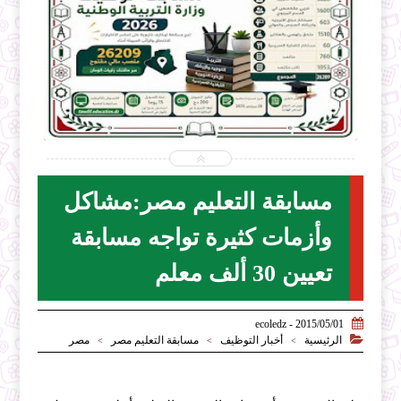


2026-07-28
ecoledz.net
شاهد الموضوع
مسابقة التعليم مصر:مشاكل
وأزمات كثيرة تواجه مسابقة
تعيين 30 ألف معلم

2015/05/01 - ecoledz

الرئيسية
أخبار التوظيف
مسابقة التعليم مصر
مصر
>
>
>