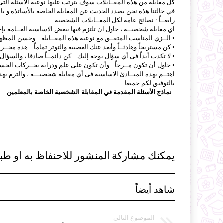
كل مقابلة من هذه المقــابلات سوف يترتب عليها نوعية الأسئلة التى 
في حالتنا هذه نحن بصدد الحديث عن المقابلة الخاصة بالأساتذة و بال
رابعــاً : نصائح عامة لكل المقــابلات الشخصية
اي مقابلة شخصيــة ، حاول ان تلتزم فيها ببعض الاساسية العــامة بإخ
• الــزي المناسب المتفــق مع نوعية هذه المقــابلة .. وحسن المظهــ
• كن مستريحاً وهادئــاً وأبعد عنك العصبية والتوتر تماماً .. هذه مجــر
• لا تكذب أبداً فى أي سؤال يوجه إليك .. كن دائمــاً صادقا ، والسؤال 
• حاول أن تكون مــرحاً .. وأن تكون على علم ودراية بحــركات الجسـ
اهتــم بهذه المبــادئ الاساسية فى أي مقابلة شخصيـــة ، والتزم بهذ
بالتوفيق لكم جميعا
نماذج الأسئلة المقدمة في المقابلة الشخصية الخاصة بالمعلمين
يمكنك مشاركة المنشور للاحنفاظ به او طبا
شاهد أيضاً
الموضوع التالي