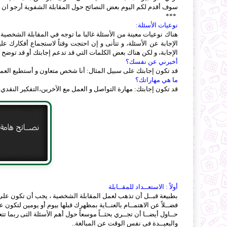
سوف أقدم لكم اليوم بعض النصائح حول المقابلة الشفوية أرجو ان ت
***
نوعيات الأسئلة:
هناك نوعيات معينة من الأسئلة غالبا ما توجه في المقابلة الشخصية،
الإجابة عن الأسئلة، و تتأنى و إن احتجت وقتاً لاستجماع أفكارك عل
الإجابة، و لكن هناك بعض الكلمات التي قد تدعم إجابتك أو قد توضح كي
أخبرني عن نفسك؟
قد تكون إجابتك على سبيل المثال: أنا شخص متعاون و أستطيع العمل 
ما هي مهاراتك؟
قد تكون إجابتك: مهارة التواصل و العمل مع الآخرين،التفكير النقد
أولاً : الاستعــداد للمقــابلة
بطبيعة قبــل أن تذهب لعمل المقابلة الشخصية ، يجب أن تكون على عل
فضــلاً عن الاهتمــام بالعنــاية بمظهرك قبلها بيوم أو يومين لتكون ع
حــاول أيضــا أن تجــري بحثــاً موسعاً حول أهم الأسئلة التى ربما تت
والبعيــدة فى نفس الوقت عن المبالغة..