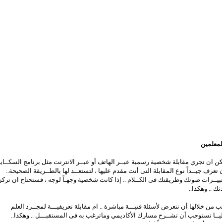
لمعلمين
 ان تجري مقابلة شخصية رسمية عبــر الهاتف أو عبــر الانترنت مثل برنامج السكــا
 تعرف جيــداً نوع المقابلة التى أنت مقدم عليها ، لتستعــد لها بالطــريقة الصحيحة..
 تعبيــرات صوتك وطريقتك فى الكــلام .. إذا كانت شخصية وجهـاً لوجه ، فستحتاج ان تركز
ك .. وهكذا..
من خلالها أن تتعرض لأسئلة فنيـــة مباشرة .. ام مقابلة تعريفيـــة لمجــرد العلم
عليــا تستوجب أن تشــرح مسارك الأكاديمي وماترغب به فى المستقبـــل .. وهكذا..