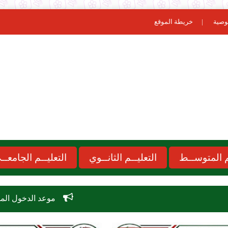
وصية
خريطة الموقع
ـم المتوســط
التعليــم الثانــوي
التعليــم الجامعــ
موعد الدخول المدرسي 2026-2027