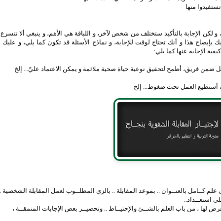
ستفيدوا منها
 و لكن الإجابة بالتأكيد ستختلف من شخص لآخر، و اللباقة هي الأهم، و ينبغي ألا تتسرع
يك بإيضاح هذا و أنك تحتاج لوقت للإجابة، و نماذج الأسئلة قد تكون كما يلي، و عليك 
فية الإجابة عنها كما يلي:
ضمن فريق، أطمح لتحقيق نوعية حياة صحية ملائمة و يمكن الاعتماد عليّ... إلخ
ي، أستطيع العمل تحت ضغوط... إلخ
م كــامل بالعنــوان .. بموعد المقابلة .. بالزي المطلــوب لعمل المقابلة الشخصية ..
لى استعــداد..
عرض لها ، من باب العلم بالشــئ والإحتيــاط .. وتحضيــر بعض الإجابات المنمقــة ،