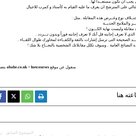
يجب أن تكون مستعــداً لها..
تالي على المترشح ان يعرف ما عليه القيام به كأستاذ و كمرب للاجيال
تــلاف نوع وغــرض هذه المقابلة ..مثل :
ر والملامح الجديــة
د مقابلة وليست نهاية الكـــون !
الذي لا تعرف إجابته قل أنك لا تعرف إجابته فوراً وبدون تـــردد ..
ـد الصحيحة التى ترسل إشارات بالثقة والكفــاءة لمحاورك طوال اللقــاء ..
ه النصائح العامة .. وسوف تكلل مقابلاتك الشخصية بالنجــاح بلا شك !
منقول عن موقع
hotcourses
+
abahe.co.uk
بتص
عته هنا



الموضوع السابق