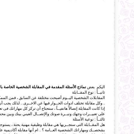
اليكم بعض
نماذج الأسئلة المقدمة في المقابلة الشخصية الخاصة با
ثانيــاً : نوع المقــابلة
المقابلات الشخصية اليــوم أصبحت مختلفة عن السابق ، فمن الممكن
.. وكل مقابلة تختلف ادوات الحــوار فيها عن الاخــرى .. لذلك يجب أن
إذا كانت المقابلة إتصالاً هاتفيــاً ، ستحتاج أن تركز كل مهاراتك فى
على تعبيــرات وجهك ونبــرة صوتك والإتصــال العيني بينك وبين محدث
ثالثــاً : نوعية الأسئلة
هل المقــابلة التى ستجــريها هي مقابلة وظيفية مهنية بحتة ، يستوجب 
بشخصــك ومهاراتك الشخصية العــامة ؟ .. ام أنها مقابلة أكاديمية 