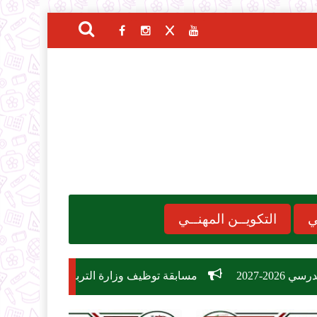
ي
التكويــن المهنــي
مسابقة توظيف وزارة التربية الوطنية 2026: دليل الشروط، التخصصات، وكيفية التسجيل في 26,209 منصب