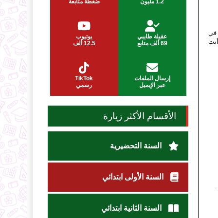
1.2 مليون
ضغطة متابعة
 في
عقيلة طايبي
يوتيوب
أنت
69 ألف متابع
12.5 ألف
إرسال الملفات
TikTok
عبر الإيميل
رسمي
الأقسام الأكثر زيارة
السنة التحضيرية
السنة الأولى ابتدائي
السنة الثانية ابتدائي