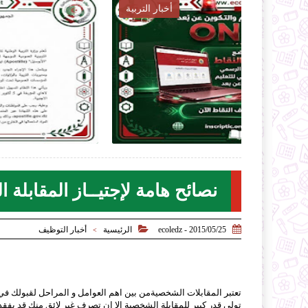
 المتوسط
أخبار التربية

2026-07-27
ecoledz.net
لموضوع
شاهد الموضوع
نصائح هامة لإجتيــاز المقابلة 


2015/05/25 - ecoledz
الرئيسية
أخبار التوظيف
>
تعتبر المقابلات الشخصيةمن بين اهم العوامل و المراحل لقبولك في وظ
تولي قدر كبير للمقابلة الشخصية الا ان تصرف غير لائق منك قد يفقد