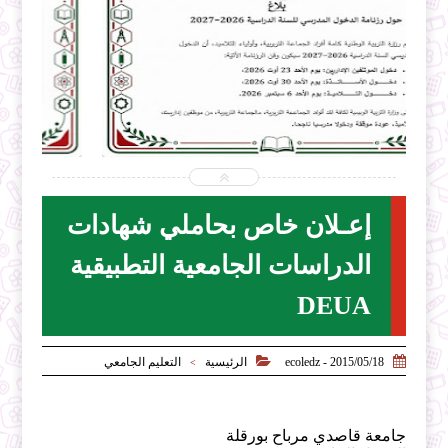


2026-07-31
ecoledz.net
شاهد الموضوع
إعـلان خاص بحاملي شهادات
الدراسات الجامعية التطبيقية
DEUA


2015/05/18 - ecoledz
الرئيسية
التعليم الجامعي
>
جامعة قاصدي مرباح بورقلة