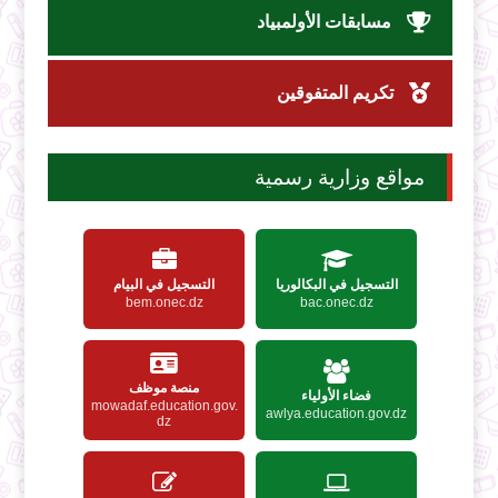
مسابقات الأولمبياد
تكريم المتفوقين
مواقع وزارية رسمية
التسجيل في البكالوريا
التسجيل في البيام
bem.onec.dz
bac.onec.dz
منصة موظف
فضاء الأولياء
mowadaf.education.gov.
awlya.education.gov.dz
dz