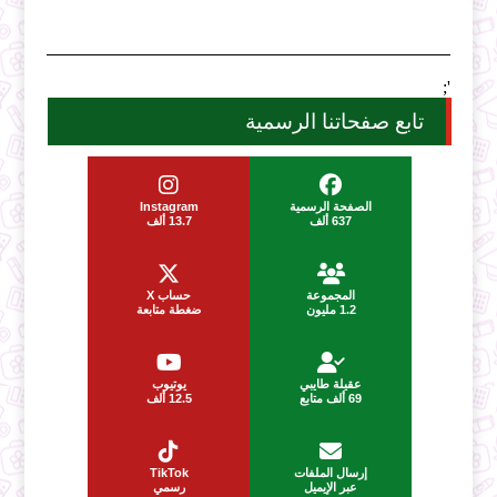
';
تابع صفحاتنا الرسمية
الصفحة الرسمية
Instagram
637 ألف
13.7 ألف
المجموعة
حساب X
1.2 مليون
ضغطة متابعة
عقيلة طايبي
يوتيوب
69 ألف متابع
12.5 ألف
إرسال الملفات
TikTok
عبر الإيميل
رسمي