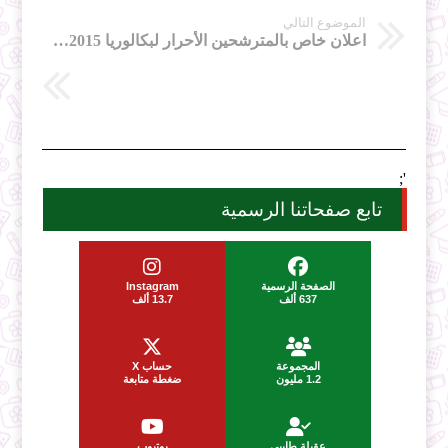
الموضوع التالي
اعلان خاص بالمترشحين الأحرار لبكالوريا 2015- المدية
';
تابع صفحاتنا الرسمية
الصفحة الرسمية
Instagram
637 ألف
13.7 ألف
المجموعة
حساب X
1.2 مليون
ضغطة متابعة
عقيلة طايبي
يوتيوب