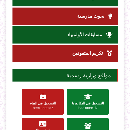
بحوث مدرسية
مسابقات الأولمبياد
تكريم المتفوقين
مواقع وزارية رسمية
التسجيل في البكالوريا
التسجيل في البيام
bem.onec.dz
bac.onec.dz