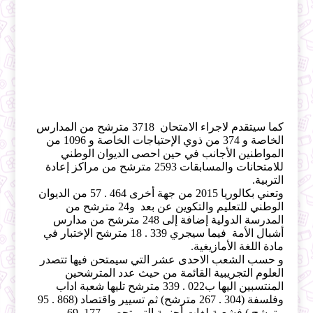
كما سيتقدم لاجراء الامتحان 3718 مترشح من المدارس
الخاصة و 374 من ذوي الإحتياجات الخاصة و 1096 من
المواطنين الأجانب في حين احصى الديوان الوطني
للامتحانات والمسابقات 2593 مترشح من مراكز إعادة
التربية.
وتعني بكالوريا 2015 من جهة أخرى 464 . 57 من الديوان
الوطني للتعليم والتكوين عن بعد و24 مترشح من
المدرسة الدولية إضافة إلى 248 مترشح من مدارس
أشبال الأمة فيما سيجري 339 . 18 مترشح الإختبار في
مادة اللغة الأمازيغية.
و حسب الشعب الاحدى عشر التي سيمتحن فيها تتصدر
العلوم التجريبية القائمة من حيث عدد المترشحين
المنتسبين اليها ب022 . 339 مترشح تليها شعبة اداب
وفلسفة (304 . 267 مترشح) ثم تسيير واقتصاد (868 . 95
مترشح ) فشعبة لغات أجنبية التي تحصي 177 .69