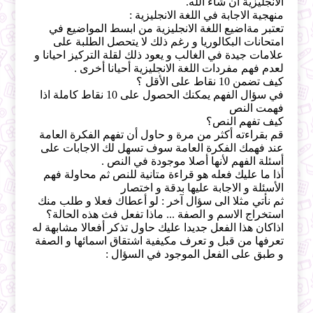
الانجليزية ان شاء الله.
منهجية الاجابة في اللغة الانجليزية :
تعتبر مةاضيع اللغة الانجليزية من ابسط المواضيع في
امتحانات البكالوريا و رغم ذلك لا يتحصل الطلبة على
علامات جيدة في الغالب و يعود ذلك لقلة التركيز احيانا و
لعدم فهم مفردات اللغة الانجليزية أحيانا أخرى .
كيف تضمن 10 نقاط على الأقل ؟
في سؤال الفهم يمكنك الحصول على 10 نقاط كاملة اذا
فهمت النص
كيف تفهم النص؟
قم بقراءته أكثر من مرة و حاول أن تفهم الفكرة العامة
عند فهمك الفكرة العامة سوف تسهل لك الاجابات على
أسئلة الفهم لأنها أصلا موجودة في النص .
أذا ما عليك فعله هو قراءة متانية للنص ثم محاولة فهم
الأسئلة و الاجابة عليها بدقة و اختصار
ثم نأتي مثلا الى سؤال آخر : لو أعطاك فعلا و طلب منك
استخراج الاسم و الصفة ... ماذا تفعل فث هذه الحالة؟
اذاكان هذا الفعل جديدا عليك حاول تذكر أفعالا مشابهة له
تعرفها من قبل و تعرف مكيفية اشتقاق اسمائها و الصفة
و طبق على الفعل الموجود في السؤال :