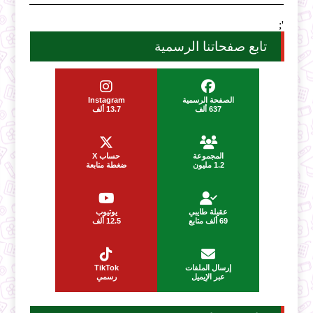
';
تابع صفحاتنا الرسمية
الصفحة الرسمية
Instagram
637 ألف
13.7 ألف
المجموعة
حساب X
1.2 مليون
ضغطة متابعة
عقيلة طايبي
يوتيوب
69 ألف متابع
12.5 ألف
إرسال الملفات
TikTok
عبر الإيميل
رسمي