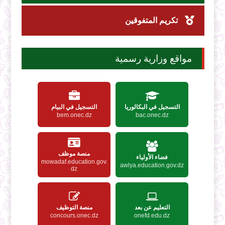
تكريم المتفوقين
مواقع وزارية رسمية
التسجيل في البكالوريا
التسجيل في البيام
bem.onec.dz
bac.onec.dz
منصة موظف
فضاء الأولياء
mowadaf.education.gov.
awlya.education.gov.dz
dz
التعليم عن بعد
منصة التوظيف
concours.onec.dz
onefd.edu.dz