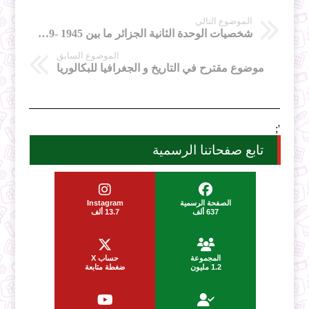
الموضوع التالي
شخصيات الوحدة الثانية الجزائر ما بين 1945 -1989
الموضوع السابق
موضوع مقترح في التاريخ و الجغرافيا للبكالوريا
';
تابع صفحاتنا الرسمية
الصفحة الرسمية
Instagram
637 ألف
13.7 ألف
المجموعة
حساب X
1.2 مليون
ضغطة متابعة