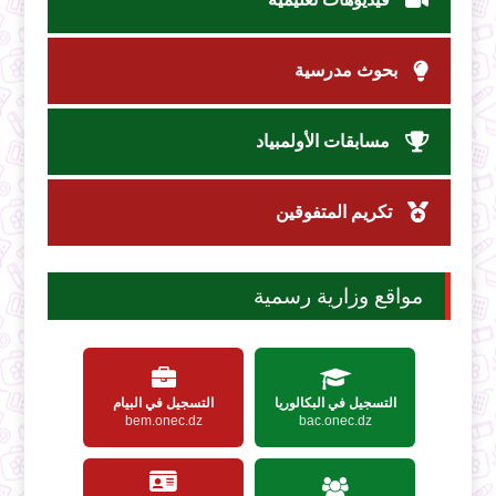
بحوث مدرسية
مسابقات الأولمبياد
تكريم المتفوقين
مواقع وزارية رسمية
التسجيل في البكالوريا
التسجيل في البيام
bem.onec.dz
bac.onec.dz