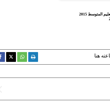
م المتوسط 2015
عته هنا


