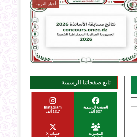
 التربية
أخبار التربية

2026-08-06
ecoledz.net
موضوع
شاهد الموضوع
تابع صفحاتنا الرسمية
الصفحة الرسمية
Instagram
637 ألف
13.7 ألف
المجموعة
حساب X