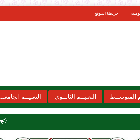
وصية
خريطة الموقع
ـم المتوســط
التعليــم الثانــوي
التعليــم الجامعــ
نتائج مسابقة الاساتذة 2026 dz