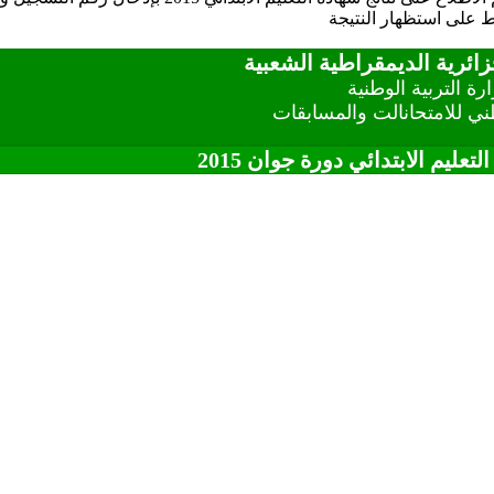
 على استظهار النتيجة
زائرية الديمقراطية الشعبية
رة التربية الوطنية
طني للامتحانالت والمسابقات
-
تعليم الابتدائي دورة جوان 2015