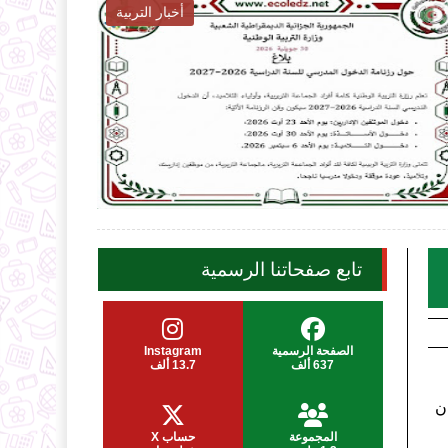
أخبار التوظيف

2026-07-31
2
ecoledz.net
شاهد الموضوع
تابع صفحاتنا الرسمية
الصفحة الرسمية
Instagram
637 ألف
13.7 ألف
ان
المجموعة
حساب X