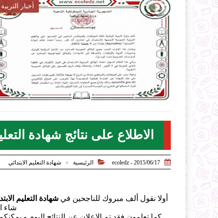
أخبار التربية

2026-07-27
ecoledz.net
شاهد الموضوع
الاطلاع على نتائج شهادة التعليم الابتدائي 5


2015/06/17 - ecoledz
الرئيسية
شهادة التعليم الابتدائي
>
أولا نقول ألف مبروك للناجحين في
شهادة التعليم الابتدائي
شاء ا