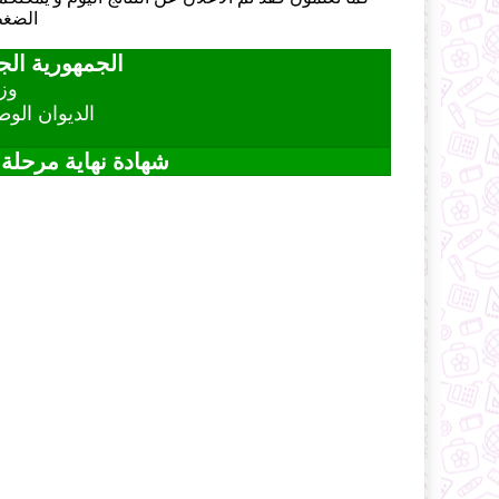
الضغط
الجمهورية الج
وزا
الديوان الو
شهادة نهاية مرحلة ال