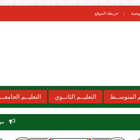
وصية
خريطة الموقع
ـم المتوســط
التعليــم الثانــوي
التعليــم الجامعــ
موعد الدخول المدرسي 2026