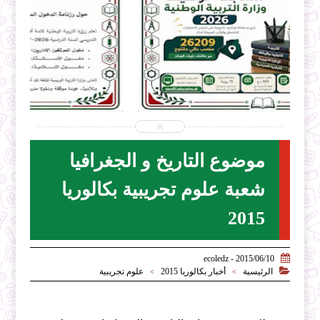


2026-07-28
ecoledz.net
شاهد الموضوع
موضوع التاريخ و الجغرافيا
شعبة علوم تجريبية بكالوريا
2015

2015/06/10 - ecoledz

الرئيسية
أخبار بكالوريا 2015
علوم تجريبية
>
>