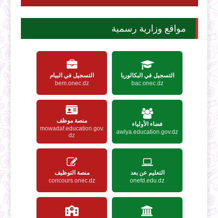
مواقع وزارية رسمية
التسجيل في البكالوريا
التسجيل في البيام
bem.onec.dz
bac.onec.dz
منصة موظف
فضاء الأولياء
mowadaf.education.gov.
awlya.education.gov.dz
dz
التعليم عن بعد
منصة التوظيف
concours.onec.dz
onefd.edu.dz