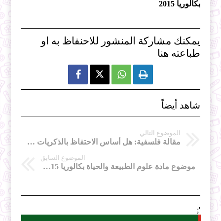
بكالوريا 2015
يمكنك مشاركة المنشور للاحنفاظ به او
طباعته هنا



شاهد أيضاً
الموضوع التالي
مقالة فلسفية: هل أساس الاحتفاظ بالذكريات بيولوجي أم اجتماعي؟ مقالة فلسفية جدلية : أصل الرياضيات عقلي ام تجريبي " العقل ام التجربة"
الموضوع السابق
موضوع مادة علوم الطبيعة والحياة بكالوريا 2015 شعبة علوم تجريبية
';