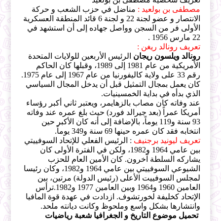
مصطفى بن بولعيد :
مناضل في حزب الشعب و حركة
الانتصار و عضو لجنة 22 و لجنة 6 قائد المنطقة العسكرية
الأولى فر من السجن وواصل جهاده إلى أن استشهد في
22 مارس 1956 .
تعريف رونالد ريغن :
رونالد ويلسون ريجان
الرئيس الأربعين للولايات المتحدة
الأمريكية من عام 1981 إلى 1989، وقبلها كان الحاكم
رقم 33 على ولاية كاليفورنيا من عام 1967 إلى عام 1975.
كان يعمل بمجال التمثيل قبل أن يدخل المجال السياسي
الذي بدأه في بداية الخمسينيات.
عند وفاته كان مصاب بالزهايمر، ويعتبر ثاني أكبر رؤساء
أمريكا عمراً (بعد جيرالد فورد) حيث بلغ عمره عند وفاته
93 سنة و119 يوماً، بالإضافة إلى أنه كان الأكبر حين
انتخابه فقد كان عمره حينها 69 سنة و349 يوماً.
تعريف ليونيد برجنيف
: الرئيس الفعلي للإتحاد السوفييتي
بين عامي 1964 و1982، ولكن في الفترة الأولى كان
يشاركه السلطة آخرون. كان الأمين العام للحزب
الشيوعي السوفييتي بين عامي 1964 و1982، وكان رئيسا
لمجلس السوفييت الأعلى (رئيس الدولة) مرتين، بين
العامين 1960 و1964 وبين العامين 1977 و1982.ترأس
الإتحاد كخليفة لخورتشوف. ازدادت في عهدة قوة المافيا
وانتشارها بشكل واسع وملحوظ وكانت ديانته ملحد.
تحميل موضوع التاريخ و الجغرافيا شعبة رياضيات