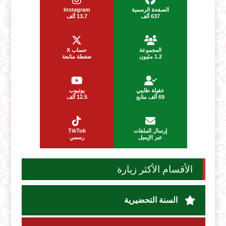
الصفحة الرسمية
Instagram
637 ألف
13.7 ألف
المجموعة
حساب X
1.2 مليون
ضغطة متابعة
عقيلة طايبي
يوتيوب
69 ألف متابع
12.5 ألف
إرسال الملفات
TikTok
عبر الإيميل
رسمي
الأقسام الأكثر زيارة
السنة التحضيرية