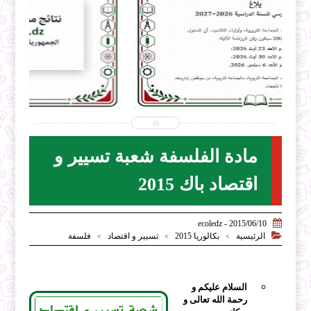


2026-07-31
ecoledz.net
شاهد الموضوع
مادة الفلسفة شعبة تسيير و
اقتصاد باك 2015

2015/06/10 - ecoledz

الرئيسية
بكالوريا 2015
تسيير و اقتصاد
فلسفة
>
>
>
السلام عليكم و
رحمة الله تعالى و