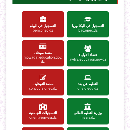
التسجيل في البكالوريا
التسجيل في البيام
bem.onec.dz
bac.onec.dz
منصة موظف
فضاء الأولياء
mowadaf.education.gov.
awlya.education.gov.dz
dz
التعليم عن بعد
منصة التوظيف
concours.onec.dz
onefd.edu.dz
وزارة التعليم العالي
التسجيلات الجامعية
orientation-esi.dz
mesrs.dz