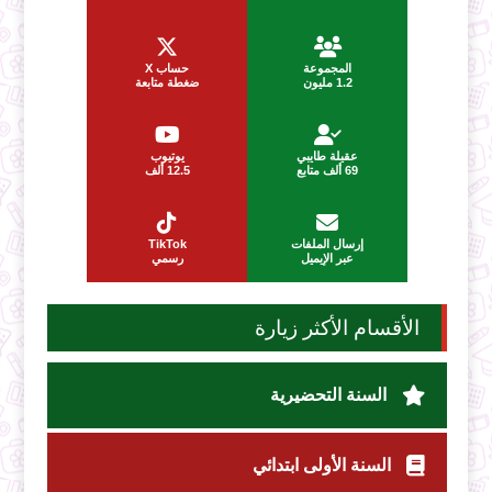
المجموعة
حساب X
1.2 مليون
ضغطة متابعة
عقيلة طايبي
يوتيوب
69 ألف متابع
12.5 ألف
إرسال الملفات
TikTok
عبر الإيميل
رسمي
الأقسام الأكثر زيارة
السنة التحضيرية
السنة الأولى ابتدائي