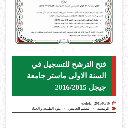


7-31
2026-07-28
z.net
ecoledz.net
شاهد الموضوع
فتح الترشح للتسجيل في
السنة الاولى ماستر جامعة
جيجل 2016/2015

2015/06/16 - ecoledz

الرئيسية
التعليم الجامعي
علوم الطبيعة و الحياة
>
>