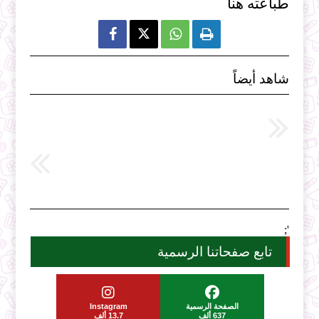
طباعته هنا



شاهد أيضاً
';
تابع صفحاتنا الرسمية
الصفحة الرسمية
Instagram
637 ألف
13.7 ألف