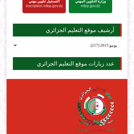
وزارة التكوين المهني
التسجيل تكوين مهني
inscription.mfep.gov.dz
mfep.gov.dz
أرشيف موقع التعليم الجزائري
عدد زيارات موقع التعليم الجزائري