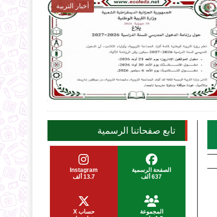
أخبار التربية

2026-07-31
ecoledz.net
شاهد الموضوع
تابع صفحاتنا الرسمية
الصفحة الرسمية
Instagram
637 ألف
13.7 ألف
المجموعة
حساب X