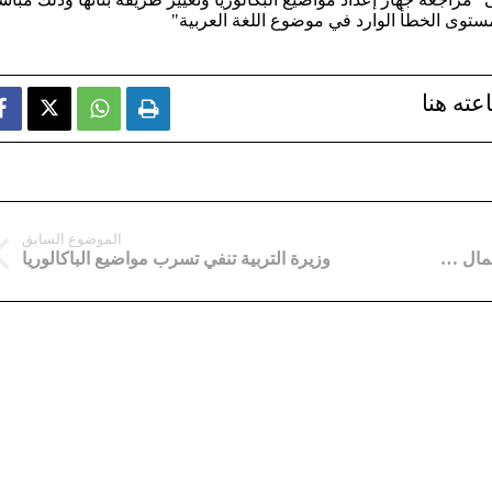
مستوى الخطأ الوارد في موضوع اللغة العربية"
عته هنا



الموضوع السابق
اجراءت صارمة في بكالوريا 2016 تتكيف مع استعمال التقنيات الحديثة للغش
وزيرة التربية تنفي تسرب مواضيع الباكالوريا