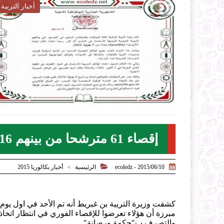
ار التربية
أخبار التربية

2026-07-28
ecoledz.net
لموضوع
شاهد الموضوع
إقصاء 61 مترشحا من بينهم 16 متمدرسا لأسباب متعددة


2015/06/10 - ecoledz
الرئيسية
أخبار بكالوريا 2015
>
مبرزة أن هؤلاء تعرضوا للإقصاء الفوري في انتظار اتخاذ 
والتصرف ب"حكمة ورصانة".