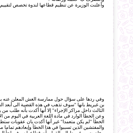
وأعلنت الوزيرة عن تنظيم قطاعها لندوة تخصص لتقييم مواضيع امتحان بكالوريا 2015 
وفي ردها على سؤال حول ممارسة الغش المعلن عنه باست
بن غبريط بانها "سوف تذهب في هذه القضية الى أبعد الحد
الثالث داخل مراكز الإجراء" إلا أنها أكدت بأنه طلب من 
وعن الخطأ الوارد في مادة اللغة العربية في اليوم من ا
الخطأ "لم يكن متعمدا" غير أنها أكدت بان عقوبات ستطال
والمفتشين الذين تسببوا في هذا الخطأ وإبعادهم تماما من
وخلصت بن غبريط الى القول بأن قطاعها سوف يلجأ الى "م