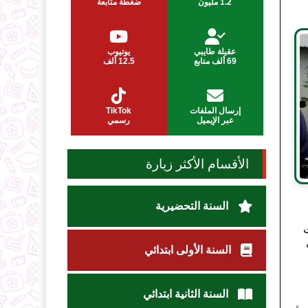
1.2 مليون
ضغطة متابعة
عقيلة طايبي
يوتيوب
69 ألف متابع
12.5 ألف
إرسال الملفات
TikTok
عبر الإيميل
رسمي
الأقسام الأكثر زيارة
السنة التحضيرية
ت
السنة الأولى ابتدائي
السنة الثانية ابتدائي
رة