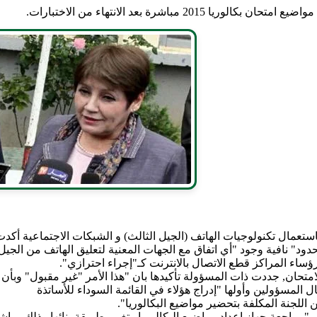
مباشرة بعد الانتهاء من الاختبارات.
عمال تكنولوجيات الهاتف (الجيل الثالث) و الشبكات الاجتماعية أكد
ود" نافية وجود "أي اتفاق مع الجهات المعنية لتعليق الهاتف من الجيل
رؤساء المراكز قطع الاتصال بالانترنت كـ"إجراء احترازي".
لامتحان, جددت ذات المسؤولة تأكيدها بان "هذا الأمر "غير مقبول" وبأن
 المسؤولين وأولها "إدراج هؤلاء في القائمة السوداء للأساتذة
 اللجنة المكلفة بتحضير مواضيع البكالوريا".
راجعة جهاز إعداد مواضيع البكالوريا وتغيير طريقة بنائها وذلك مباش