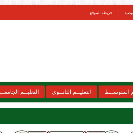
وصية
خريطة الموقع
ـم المتوســط
التعليــم الثانــوي
التعليــم الجامعــ