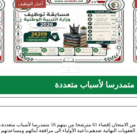
أخبار التوظيف
2026-07-28
ecoledz.net
شاهد الموضوع
كشفت وزيرة التريية بن غبريط أنه تم الأحد في اول يوم من الامتحان إقصاء 61 مترشحا من بينهم 16 متمدرسا لأسباب متعددة،
العقوبات النهائية ضدهم،داعية الأولياء الى مرافقة أبنائهم ومساعدتهم