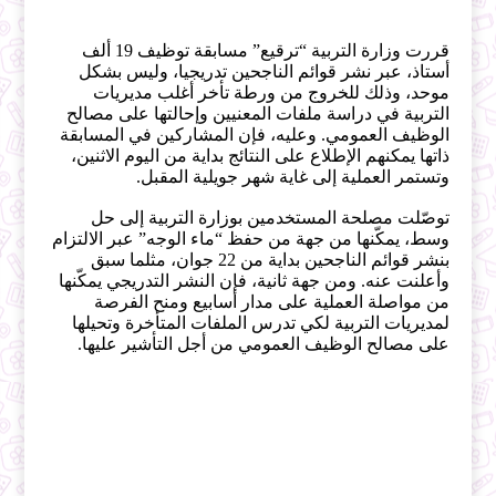
قررت وزارة التربية “ترقيع” مسابقة توظيف 19 ألف
أستاذ، عبر نشر قوائم الناجحين تدريجيا، وليس بشكل
موحد، وذلك للخروج من ورطة تأخر أغلب مديريات
التربية في دراسة ملفات المعنيين وإحالتها على مصالح
الوظيف العمومي. وعليه، فإن المشاركين في المسابقة
ذاتها يمكنهم الإطلاع على النتائج بداية من اليوم الاثنين،
وتستمر العملية إلى غاية شهر جويلية المقبل.
توصّلت مصلحة المستخدمين بوزارة التربية إلى حل
وسط، يمكّنها من جهة من حفظ “ماء الوجه” عبر الالتزام
بنشر قوائم الناجحين بداية من 22 جوان، مثلما سبق
وأعلنت عنه. ومن جهة ثانية، فإن النشر التدريجي يمكّنها
من مواصلة العملية على مدار أسابيع ومنح الفرصة
لمديريات التربية لكي تدرس الملفات المتأخرة وتحيلها
على مصالح الوظيف العمومي من أجل التأشير عليها.