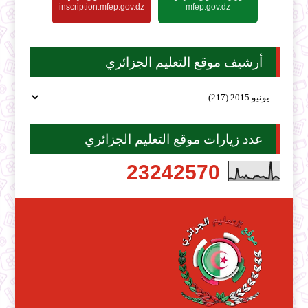
inscription.mfep.gov.dz
mfep.gov.dz
أرشيف موقع التعليم الجزائري
عدد زيارات موقع التعليم الجزائري
2
3
2
4
2
5
7
0