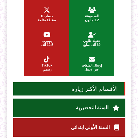
المجموعة
حساب X
1.2 مليون
ضغطة متابعة
عقيلة طايبي
يوتيوب
69 ألف متابع
12.5 ألف
إرسال الملفات
TikTok
عبر الإيميل
رسمي
الأقسام الأكثر زيارة
السنة التحضيرية
السنة الأولى ابتدائي