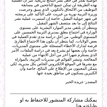
الوصية تفكر في جعل نشر النتائج تدريجيا. غير أن العملية
بهذه الطريقة لن تمكن جميع الناجحين في مسابقة
التوظيف من الالتحاق بالتكوين، الذي سبق وحرصت
وزيرة التربية نورية بن غبريت على التأكيد على برمجته
في شهر جويلية المقبل، خاصة إن استمرت عملية نشر
النتائج إلى ما بعد منتصف الشهر المقبل.
وينتظر أن يلتقي مدير الموارد البشرية على مستوى
الوزارة في اجتماع مغلق بمديري التربية الخمسين على
المستوى الوطني، من أجل دراسة مدى تقدم العملية في
بعض الولايات، كما ينتظر أن يكون هذا الاجتماع الطارئ
فرصة لتدارك الأخطاء المسجلة على مستوى المديريات،
خاصة وأن بعضها لم يشرع بعد في دراسة الملفات، الأمر
الذي يستلزم شهرا آخر من أجل الانتهاء من عملية
المعالجة. وتنشر القوائم في مديريات التربية، بالموازاة
مع نشرها في الموقع الالكتروني الخاص بكل مديرية، لكي
يتمكن المعنيون من الإطلاع على النتائج، خاصة وأن
الكثيرين يسكنون في مناطق بعيدة عنها.
المصدر: جريدة الخبر
يمكنك مشاركة المنشور للاحنفاظ به او
طباعته هنا