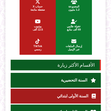
المجموعة
حساب X
1.2 مليون
ضغطة متابعة
عقيلة طايبي
يوتيوب
69 ألف متابع
12.5 ألف
إرسال الملفات
TikTok
عبر الإيميل
رسمي
الأقسام الأكثر زيارة
السنة التحضيرية
السنة الأولى ابتدائي