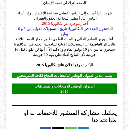
الصحة اترك لي نعمة الإيمان
يا رب : إذا أسأت إلى الناس أعطني شجاعة الإعتذار .. وإذا أساء
الناس إلىّ أعطني شجاعة العفو والغفران
أخبار موجزة عن
بكالوريا 2015
:
الناجحون الجدد في البكالوريا: تاريخ التسجيلات الأولية بين 6 و 10
يوليو
أعلن وزير التعليم العالي و البحث العلمي طاهر حجار اليوم الثلاثاء
بالجزائر العاصمة أن التسجيلات الاولية للناجحين الجدد في البكالوريا
ستجري ما بين 6 و 10 يوليو القادم.و الأكيد الآن أنها لن تكون قبل 10
جويلية لأن النتائج
أصلا تعلن يوم 10 جويلية
اليكم :
موقع اعلان نتائج بكالوريا 2015
يتمنى مدير الديوان الوطني للامتحانات النجاح لكافة المترشحين
الديوان الوطني للامتحانات والمسابقات
2015
يمكنك مشاركة المنشور للاحنفاظ به او
طباعته هنا