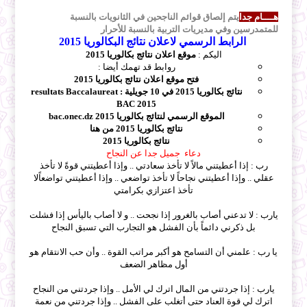
هــــام جدا
يتم إلصاق قوائم الناجحين في الثانويات بالنسبة
للمتمدرسين وفي مديريات التربية بالنسبة للأحرار
الرابط الرسمي لاعلان
نتا
ئ
ج البكال
وريا 2015
اليكم :
موقع اعلان نتائج بكالوريا 2015
روابط قد تهمك أيضا :
فتح موقع اعلان نتائج بكالوريا 2015
نتائج بكالوريا 2015 في 10 جويلية resultats Baccalaureat :
BAC 2015
الموقع الرسمي لنتائج بكالوريا 2015 bac.onec.dz
نتائج بكالوريا 2015 من هنا
نتائج بكالوريا 2015
دعاء جميل جدا عن النج
ا
ح
رب : إذا أعطيتني مالاً لا تأخذ سعادتي .. وإذا أعطيتني قوةً لا تأخذ
عقلي .. وإذا أعطيتني نجاحاً لا تأخذ تواضعي .. وإذا أعطيتني تواضعاًلا
تأخذ اعتزازي بكرامتي
يارب : لا تدعني أصاب بالغرور إذا نجحت .. و لا أصاب باليأس إذا فشلت
بل ذكرني دائماً بأن الفشل هو التجارب التي تسبق النجاح
يا رب : علمني أن التسامح هو أكبر مراتب القوة .. وأن حب الانتقام هو
أول مظاهر الضعف
يارب : إذا جردتني من المال اترك لي الأمل .. وإذا جردتني من النجاح
اترك لي قوة العناد حتى أتغلب على الفشل .. وإذا جردتني من نعمة