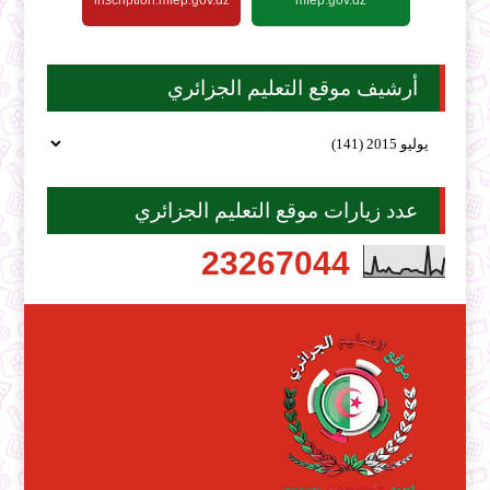
inscription.mfep.gov.dz
mfep.gov.dz
أرشيف موقع التعليم الجزائري
عدد زيارات موقع التعليم الجزائري
2
3
2
6
7
0
4
4