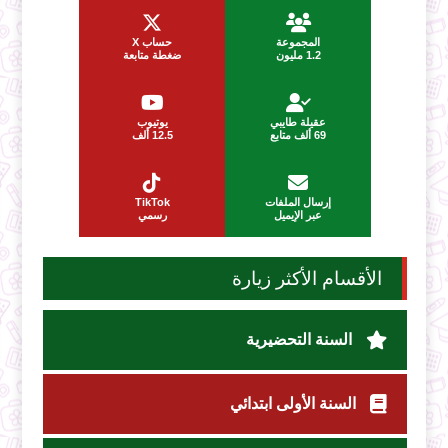
المجموعة
حساب X
1.2 مليون
ضغطة متابعة
عقيلة طايبي
يوتيوب
69 ألف متابع
12.5 ألف
إرسال الملفات
TikTok
عبر الإيميل
رسمي
الأقسام الأكثر زيارة
السنة التحضيرية
السنة الأولى ابتدائي