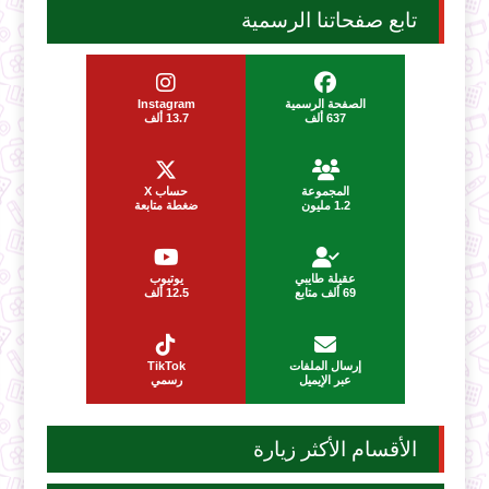
تابع صفحاتنا الرسمية
الصفحة الرسمية
Instagram
637 ألف
13.7 ألف
المجموعة
حساب X
1.2 مليون
ضغطة متابعة
عقيلة طايبي
يوتيوب
69 ألف متابع
12.5 ألف
إرسال الملفات
TikTok
عبر الإيميل
رسمي
الأقسام الأكثر زيارة