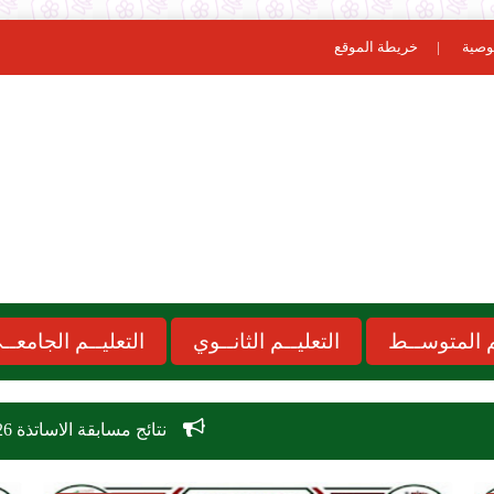
وصية
خريطة الموقع
ـم المتوســط
التعليــم الثانــوي
التعليــم الجامعــ
نتائج مسابقة الاساتذة 2026 concours onec dz