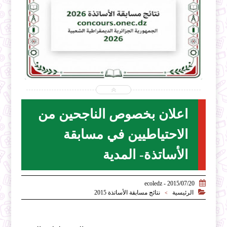


2026-07-31
ecoledz.net
شاهد الموضوع
اعلان بخصوص الناجحين من
الاحتياطيين في مسابقة
الأساتذة- المدية

2015/07/20 - ecoledz

الرئيسية
نتائج مسابقة الأساتذة 2015
>