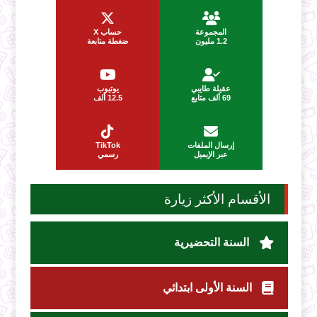
المجموعة
حساب X
1.2 مليون
ضغطة متابعة
عقيلة طايبي
يوتيوب
69 ألف متابع
12.5 ألف
إرسال الملفات
TikTok
عبر الإيميل
رسمي
الأقسام الأكثر زيارة
السنة التحضيرية
السنة الأولى ابتدائي