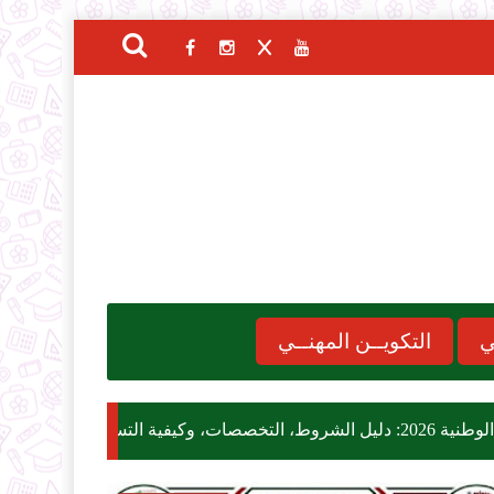
ي
التكويــن المهنــي
هام 