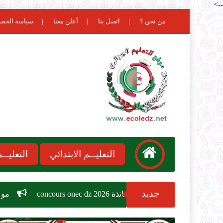
-->
من نحن ؟
اتصل بنا
أعلن معنا
سياسة الخص
التعليــم الابتدائي
التعليـ
جديد
ابقة الاساتذة 2026 concours onec dz
موعد الدخول المدرسي 2026-