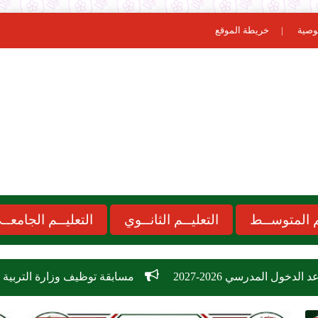
وصية
خريطة الموقع
ـم المتوســط
التعليــم الثانــوي
التعليــم الجامعــ
2027
مسابقة توظيف وزارة التربية الوطنية 2026: دليل الشروط، التخصصات، وكيفية التسجيل في 26,209 منصب