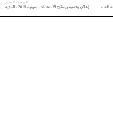
الموضوع السابق
سلال يدعو إلى عدم الخلط فيما يخص تدريس اللغة العربية
إعلان بخصوص نتائج الامتحانات المهنية 2015 - المدية