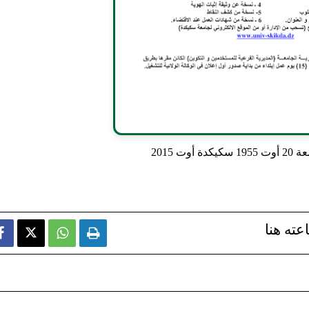
وت 2015
عته هنا


