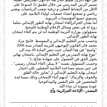
تسيير الزمن المدرسي من خلال تطبيق 32 اسبوعا على
الاقل من النشاط الفعلي و ترقية شعب الرياضيات وتقني
رياضي و تشجيع انشاء جمعيات اولياء التلاميذ على
مستوى جميع المؤسسات التربوية.
أما بشأن الجزائرإلغاء امتحان نهاية الطور الإبتدائي مثلما
روج له في بعض وسائل الإعلام الوطنية فأوضح
مسؤولون بوزارة التربية الوطنية أنه لن يتم الغاء امتحان
نهاية الطور الإبتدائي .
وحسب مدير التعليم الإبتدائي و المتوسط فاتيح مراد
محمد فان القانون التوجيهي للتربية الصادر سنة 2008
"واضح" في هذا الشأن حيث تنص المادة 49 منه الى
"تتوج نهاية التمدرس في التعليم الإبتدائي ,بامتحان نهائي
يخول الحق في الحصول على شهادة نجاح(..)"
وحسب المسؤول نفسه " لا يمكن الغاء امتحان رسمي" ,
في حين سيتم مساعدة التلاميذ المقبلين على اجتياز
امتحان نهاية التعليم الإبتدائي ل"تجاوز حالة القلق
والخوف والإرتباك" لديهم أثناء الإمتحان وذلك بمساعدة
المختصين في علم النفس والبيداغوجيا.
عودة ميمونة ان شاء الله
المصدر : الإذاعة الجزائرية/ وأج