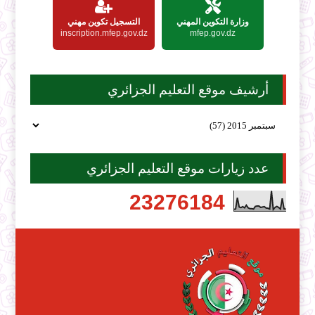
وزارة التكوين المهني
التسجيل تكوين مهني
inscription.mfep.gov.dz
mfep.gov.dz
أرشيف موقع التعليم الجزائري
عدد زيارات موقع التعليم الجزائري
2
3
2
7
6
1
8
4