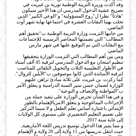
وقد أكدت وزيرة التربية الوطنية نورية بن غبريت في
تصريح عشية الدخول المدرسي ان هذا الاخير سيكون
"هادئا" نظرا ل"روح المسؤولية" و"الوعي الكبير" الذين
تحلت بهما النقابات العشرة في اجتماعها نهاية شهر أوت
الماضي.
من جانبها التزمت وزارة التربية الوطنية ب"تحقيق أهم
المطالب" التي تضمنتها المحاضر الرسمية للإجتماعات
مع النقابات التي تم التوقيع عليها في شهر مارس
الماضي.
ومن بين أهم المطالب التي التزمت الوزارة بتحقيقها
تنظيم امتحان مع الدخول المدرسي لترقية 45 ألف أستاذ
في الأطوار التعليمية الثلاث والتحويل التلقائي للمناصب
لترقية الأساتذة الذين كانوا موصوفين ب"الآيلين للزوال".
كما ركزت بن غبريت على ثلاثة مبادئ تراهن عليهم
الوزارة لضمان حسن سير السنة الدراسية و يتعلق الأمر
ب"المواطنة والإنصاف و النوعية".
و في هذا الشأن تحرص الوزارة على تنفيذ جملة من
الإجراءات البيداغوجية و يتعلق الامربالإهتمام بالطور
الإبتدائي باعتباره أساس تعلم الطفل و لا سيما التركيز
على تعميم التعليم التحضيري على مستوى كل الولايات
إلى غاية سنة 2017.
و مما يميز هذا الدخول توسيع تدريس اللغة الأمازيغية,
حيث انتقل تدريسها من 11 ولاية إلى 20 ولاية و الإهتمام