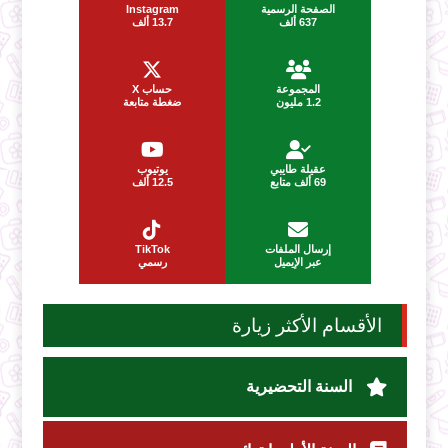
الصفحة الرسمية
Instagram
637 ألف
13.7 ألف
المجموعة
حساب X
1.2 مليون
ضغطة متابعة
عقيلة طايبي
يوتيوب
69 ألف متابع
12.5 ألف
إرسال الملفات
TikTok
عبر الإيميل
رسمي
الأقسام الأكثر زيارة
السنة التحضيرية