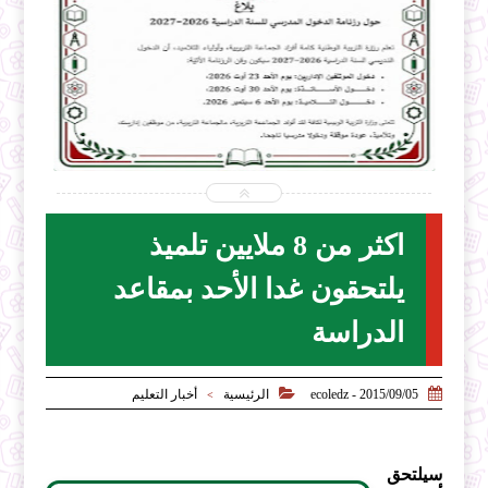


2026-07-31
ecoledz.net
شاهد الموضوع
اكثر من 8 ملايين تلميذ
يلتحقون غدا الأحد بمقاعد
الدراسة


2015/09/05 - ecoledz
الرئيسية
أخبار التعليم
>
سيلتحق