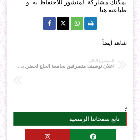
يمكنك مشاركة المنشور للاحنفاظ به او
طباعته هنا



شاهد أيضاً
الموضوع التالي
اعلان توظيف متصرفين بجامعة الحاج لخضر. باتنة
';
تابع صفحاتنا الرسمية