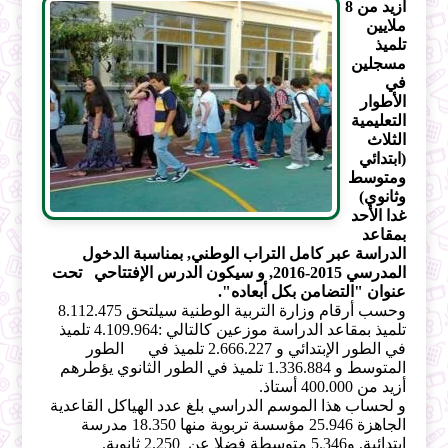
أزيد من 8
ملايين
تلميذ
مسجلين
في
الأطوار
التعليمية
الثلاث
(ابتدائي
ومتوسط
وثانوي)
غدا الأحد
بمقاعد
الدراسة عبر كامل التراب الوطني, بمناسبة الدخول
المدرسي 2015-2016, و سيكون الدرس الإفتتاحي تحت
عنوان "التضامن بكل أبعاده".
وحسب أرقام وزارة التربية الوطنية سيلتحق 8.112.475
تلميذ بمقاعد الدراسة موزعين كالتالي :4.109.964 تلميذ
في الطور الإبتدائي و 2.666.227 تلميذ في الطور
المتوسط و 1.336.884 تلميذ في الطور الثانوي يؤطرهم
أزيد من 400.000 أستاذ.
و لحساب هذا الموسم الدراسي بلغ عدد الهياكل القاعدية
الجاهزة 25.946 مؤسسة تربوية منها 18.350 مدرسة
ابتدائية, و5.346 متوسطة فضلا عن 2.250 ثانوية.