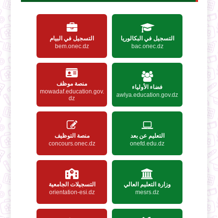
التسجيل في البكالوريا
التسجيل في البيام
bem.onec.dz
bac.onec.dz
منصة موظف
فضاء الأولياء
mowadaf.education.gov.
awlya.education.gov.dz
dz
التعليم عن بعد
منصة التوظيف
concours.onec.dz
onefd.edu.dz
وزارة التعليم العالي
التسجيلات الجامعية
orientation-esi.dz
mesrs.dz