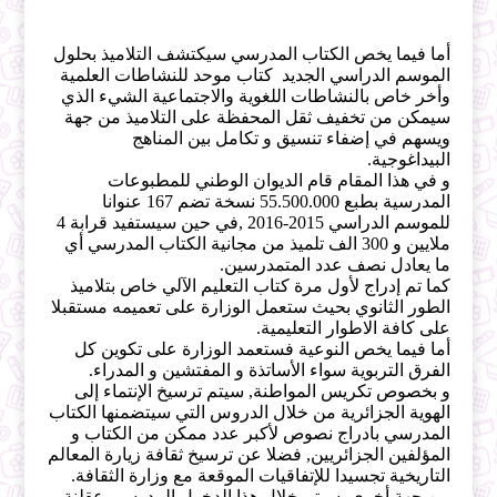
أما فيما يخص الكتاب المدرسي سيكتشف التلاميذ بحلول
الموسم الدراسي الجديد كتاب موحد للنشاطات العلمية
وأخر خاص بالنشاطات اللغوية والاجتماعية الشيء الذي
سيمكن من تخفيف ثقل المحفظة على التلاميذ من جهة
ويسهم في إضفاء تنسيق و تكامل بين المناهج
البيداغوجية.
و في هذا المقام قام الديوان الوطني للمطبوعات
المدرسية بطبع 55.500.000 نسخة تضم 167 عنوانا
للموسم الدراسي 2015-2016 ,في حين سيستفيد قرابة 4
ملايين و 300 الف تلميذ من مجانية الكتاب المدرسي أي
ما يعادل نصف عدد المتمدرسين.
كما تم إدراج لأول مرة كتاب التعليم الآلي خاص بتلاميذ
الطور الثانوي بحيث ستعمل الوزارة على تعميمه مستقبلا
على كافة الاطوار التعليمية.
أما فيما يخص النوعية فستعمد الوزارة على تكوين كل
الفرق التربوية سواء الأساتذة و المفتشين و المدراء.
و بخصوص تكريس المواطنة, سيتم ترسيخ الإنتماء إلى
الهوية الجزائرية من خلال الدروس التي سيتضمنها الكتاب
المدرسي بادراج نصوص لأكبر عدد ممكن من الكتاب و
المؤلفين الجزائريين, فضلا عن ترسيخ ثقافة زيارة المعالم
التاريخية تجسيدا للإتفاقيات الموقعة مع وزارة الثقافة.
من جهة أخرى, سيتم خلال هذا الدخول المدرسي عقلنة