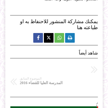
يمكنك مشاركة المنشور للاحنفاظ به او
طباعته هنا



شاهد أيضاً
الموضوع السابق
المدرسة العليا للقضاء 2016
';