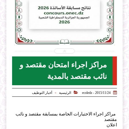


6-08-06
2026-07-31
oledz.net
ecoledz.net
شاهد الموضوع
مراكز اجراء امتحان مقتصد و
نائب مقتصد بالمدية


2015/11/24 - ecoledz
الرئيسية
أخبار التوظيف
>
مراكز اجراء الاختبارات الخاصة بمسابقة مقتصد و نائب
مقتصد
اعلان