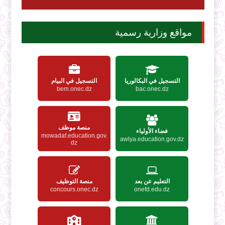
مواقع وزارية رسمية
التسجيل في البكالوريا
التسجيل في البيام
bem.onec.dz
bac.onec.dz
منصة موظف
فضاء الأولياء
mowadaf.education.gov.
awlya.education.gov.dz
dz
التعليم عن بعد
منصة التوظيف
concours.onec.dz
onefd.edu.dz