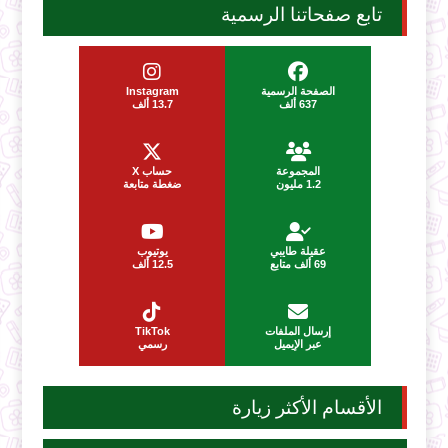
تابع صفحاتنا الرسمية
الصفحة الرسمية
Instagram
637 ألف
13.7 ألف
المجموعة
حساب X
1.2 مليون
ضغطة متابعة
عقيلة طايبي
يوتيوب
69 ألف متابع
12.5 ألف
إرسال الملفات
TikTok
عبر الإيميل
رسمي
الأقسام الأكثر زيارة