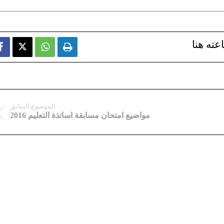
عته هنا



الموضوع السابق
مواضيع امتحان مسابقة اساتذة التعليم 2016