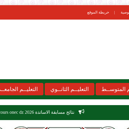
وصية
خريطة الموقع
ـم المتوســط
التعليــم الثانــوي
التعليــم الجامعــ
نتائج مسابقة الاساتذة 2026 concours onec dz
موعد 