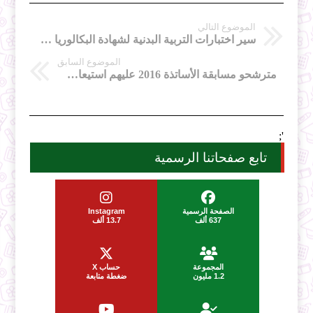
الموضوع التالي
سير اختبارات التربية البدنية لشهادة البكالوريا دورة 2016 أحرار -غرداية
الموضوع السابق
مترشحو مسابقة الأساتذة 2016 عليهم استيعاب هذه المواضيع
';
تابع صفحاتنا الرسمية
الصفحة الرسمية
Instagram
637 ألف
13.7 ألف
المجموعة
حساب X
1.2 مليون
ضغطة متابعة