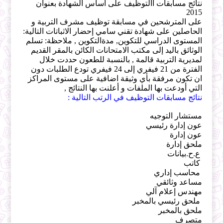
نتائج مسابقات االتوظيف على أساس الشهادة بعنوان
2015
على المترشحين في مسابقة توظيف مشرف التربية و
الحاصلين على شهادة تقني سامي إحضار الاثباتات التالية:
المستوى الدراسي للتكوين, مدةالتكوين , ملاحظة: تسلم
الوثائق باليد إلى مكتب الامتحانات الكائن بالمقر القديم
لمديرية التربية قالمة , بالنسبة للطعون حددت خلال
الفترة من 21 فيفري إلى 24 فيفري تودع الطلبات دون
ان تكون مرفقة بأي وثيقة اضافية على مستوى المراكز
التي أودعت بها الملفات و أعلنت بها النتائج ,
نتائج مسابقات التوظيف في الرتب التالية :
مستشار التوجيه
عون إدارة رئيسي
عون إدارة
ملحق إدارة
ع.ح.بيانات
كاتب
محاسب إداري
مساعد وثائقي
مهندس إعلام آلي
ملحق رئيسي بالمخبر
ملحق بالمخبر
متصرف