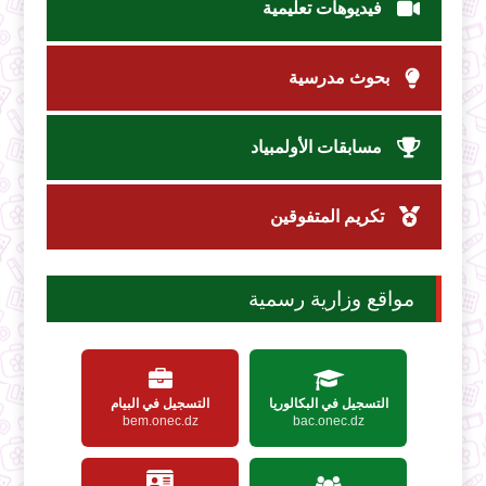
فيديوهات تعليمية
بحوث مدرسية
مسابقات الأولمبياد
تكريم المتفوقين
مواقع وزارية رسمية
التسجيل في البكالوريا
التسجيل في البيام
bem.onec.dz
bac.onec.dz