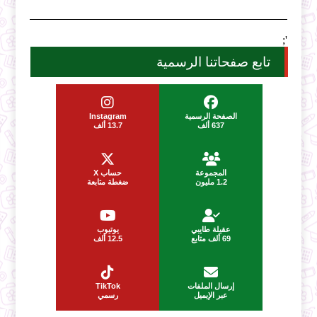
';
تابع صفحاتنا الرسمية
الصفحة الرسمية
Instagram
637 ألف
13.7 ألف
المجموعة
حساب X
1.2 مليون
ضغطة متابعة
عقيلة طايبي
يوتيوب
69 ألف متابع
12.5 ألف
إرسال الملفات
TikTok
عبر الإيميل
رسمي