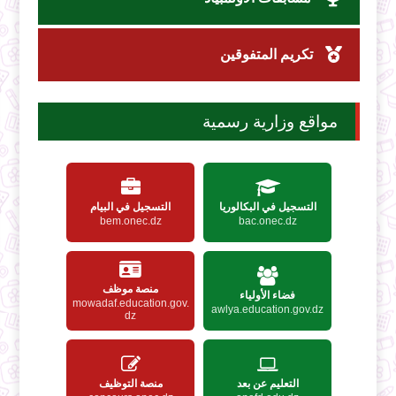
تكريم المتفوقين
مواقع وزارية رسمية
التسجيل في البكالوريا
التسجيل في البيام
bem.onec.dz
bac.onec.dz
منصة موظف
فضاء الأولياء
mowadaf.education.gov.
awlya.education.gov.dz
dz
التعليم عن بعد
منصة التوظيف