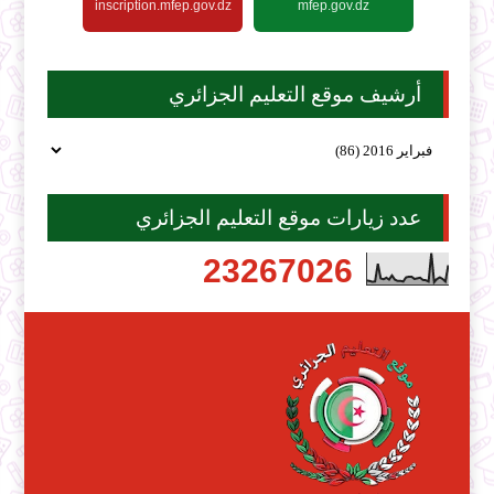
inscription.mfep.gov.dz
mfep.gov.dz
أرشيف موقع التعليم الجزائري
عدد زيارات موقع التعليم الجزائري
2
3
2
6
7
0
2
6