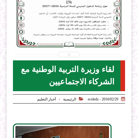


2026-07-31
2026-07
ecoledz.net
ecoledz.
شاهد الموضوع
لقاء وزيرة التربية الوطنية مع
الشركاء الاجتماعيين


2016/02/29 - ecoledz
الرئيسية
أخبار التعليم
>