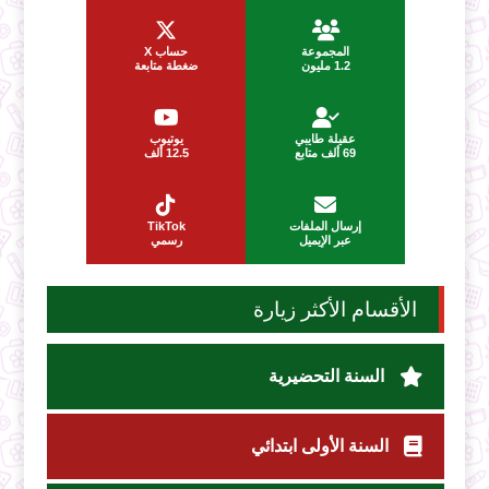
المجموعة
حساب X
1.2 مليون
ضغطة متابعة
عقيلة طايبي
يوتيوب
69 ألف متابع
12.5 ألف
إرسال الملفات
TikTok
عبر الإيميل
رسمي
الأقسام الأكثر زيارة
السنة التحضيرية
السنة الأولى ابتدائي