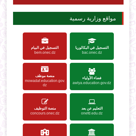
مواقع وزارية رسمية
التسجيل في البكالوريا
التسجيل في البيام
bem.onec.dz
bac.onec.dz
منصة موظف
فضاء الأولياء
mowadaf.education.gov.
awlya.education.gov.dz
dz
التعليم عن بعد
منصة التوظيف
concours.onec.dz
onefd.edu.dz