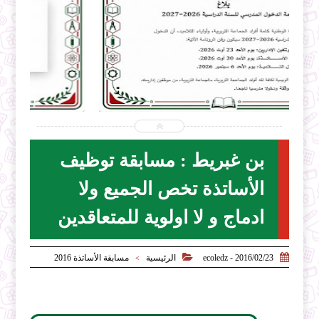


2026-07-31
ecoledz.net
شاهد الموضوع
بن غبريط : مسابقة توظيف
الأساتذة تخص الجميع ولا
ادماج و لا اولوية للمتعاقدين


2016/02/23 - ecoledz
الرئيسية
مسابقة الأساتذة 2016
>