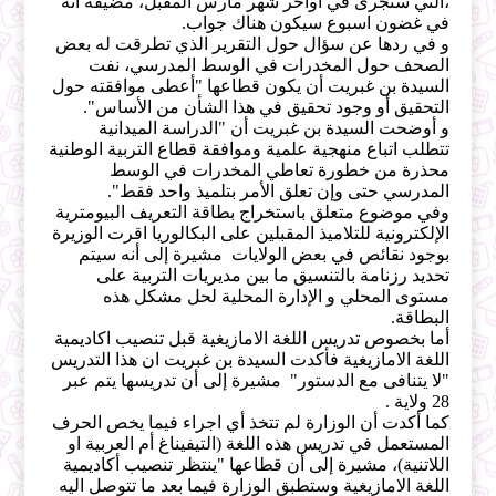
،التي ستجرى في أواخر شهر مارس المقبل، مضيفة أنه
في غضون اسبوع سيكون هناك جواب.
و في ردها عن سؤال حول التقرير الذي تطرقت له بعض
الصحف حول المخدرات في الوسط المدرسي، نفت
السيدة بن غبريت أن يكون قطاعها "أعطى موافقته حول
التحقيق أو وجود تحقيق في هذا الشأن من الأساس".
و أوضحت السيدة بن غبريت أن "الدراسة الميدانية
تتطلب اتباع منهجية علمية وموافقة قطاع التربية الوطنية
محذرة من خطورة تعاطي المخدرات في الوسط
المدرسي حتى وإن تعلق الأمر بتلميذ واحد فقط".
وفي موضوع متعلق باستخراج بطاقة التعريف البيومترية
الإلكترونية للتلاميذ المقبلين على البكالوريا اقرت الوزيرة
بوجود نقائص في بعض الولايات مشيرة إلى أنه سيتم
تحديد رزنامة بالتنسيق ما بين مديريات التربية على
مستوى المحلي و الإدارة المحلية لحل مشكل هذه
البطاقة.
أما بخصوص تدريس اللغة الامازيغية قبل تنصيب اكاديمية
اللغة الامازيغية فأكدت السيدة بن غبريت ان هذا التدريس
"لا يتنافى مع الدستور" مشيرة إلى أن تدريسها يتم عبر
28 ولاية .
كما أكدت أن الوزارة لم تتخذ أي اجراء فيما يخص الحرف
المستعمل في تدريس هذه اللغة (التيفيناغ أم العربية او
اللاتنية)، مشيرة إلى أن قطاعها "ينتظر تنصيب أكاديمية
اللغة الامازيغية وستطبق الوزارة فيما بعد ما تتوصل اليه