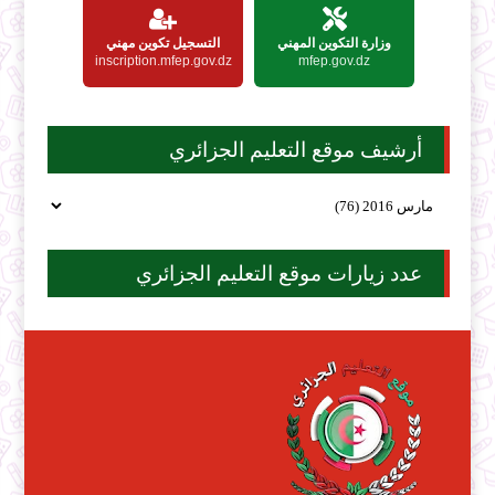
وزارة التكوين المهني
التسجيل تكوين مهني
inscription.mfep.gov.dz
mfep.gov.dz
أرشيف موقع التعليم الجزائري
عدد زيارات موقع التعليم الجزائري