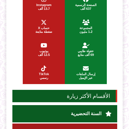
الصفحة الرسمية
Instagram
637 ألف
13.7 ألف
المجموعة
حساب X
1.2 مليون
ضغطة متابعة
عقيلة طايبي
يوتيوب
69 ألف متابع
12.5 ألف
إرسال الملفات
TikTok
عبر الإيميل
رسمي
الأقسام الأكثر زيارة
السنة التحضيرية