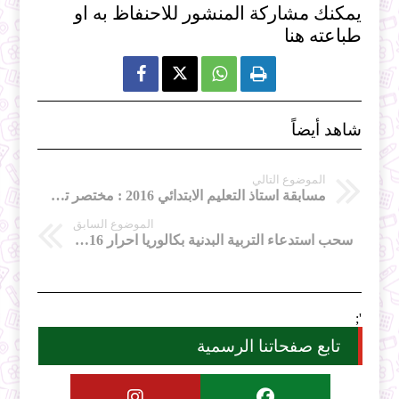
يمكنك مشاركة المنشور للاحنفاظ به او
طباعته هنا



شاهد أيضاً
الموضوع التالي
مسابقة استاذ التعليم الابتدائي 2016 : مختصر تاريخ الجزائر
الموضوع السابق
سحب استدعاء التربية البدنية بكالوريا احرار 2016 مديرية التربية لولاية عين الدفلى
';
تابع صفحاتنا الرسمية