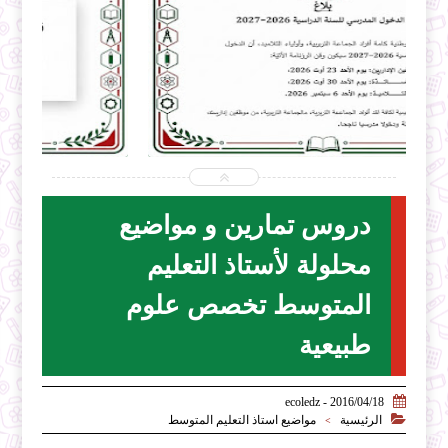


2026-07-31
ecoledz.net
شاهد الموضوع
دروس تمارين و مواضيع
محلولة لأستاذ التعليم
المتوسط تخصص علوم
طبيعية

2016/04/18 - ecoledz

الرئيسية
مواضيع استاذ التعليم المتوسط
>