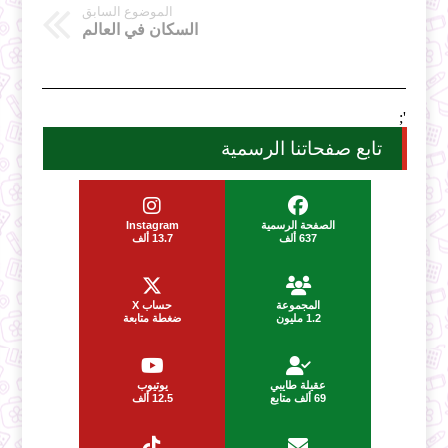
الموضوع السابق
السكان في العالم
';
تابع صفحاتنا الرسمية
الصفحة الرسمية
Instagram
637 ألف
13.7 ألف
المجموعة
حساب X
1.2 مليون
ضغطة متابعة
عقيلة طايبي
يوتيوب
69 ألف متابع
12.5 ألف