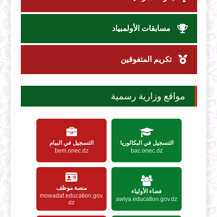
مسابقات الأولمبياد
تكريم المتفوقين
مواقع وزارية رسمية
التسجيل في البكالوريا
التسجيل في البيام
bem.onec.dz
bac.onec.dz
منصة موظف
فضاء الأولياء
mowadaf.education.gov.
awlya.education.gov.dz
dz