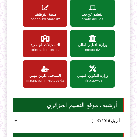
التعليم عن بعد
منصة التوظيف
concours.onec.dz
onefd.edu.dz
وزارة التعليم العالي
التسجيلات الجامعية
orientation-esi.dz
mesrs.dz
وزارة التكوين المهني
التسجيل تكوين مهني
inscription.mfep.gov.dz
mfep.gov.dz
أرشيف موقع التعليم الجزائري