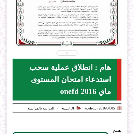


2026-07-28
ecoledz.net
شاهد الموضوع
هام : انطلاق عملية سحب
استدعاء امتحان المستوى
ماي onefd 2016


2016/04/05 - ecoledz
الرئيسية
الدراسة بالمراسلة
>
بسم