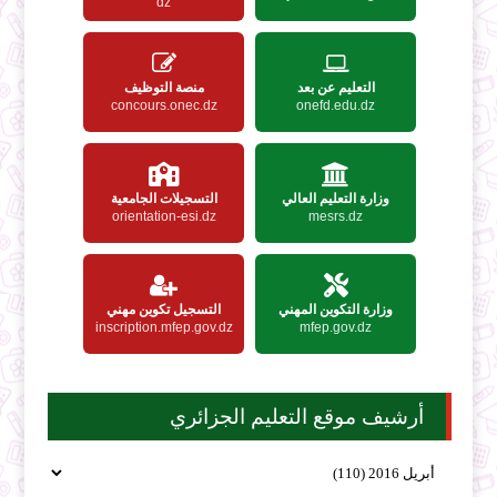
dz
التعليم عن بعد
منصة التوظيف
concours.onec.dz
onefd.edu.dz
وزارة التعليم العالي
التسجيلات الجامعية
orientation-esi.dz
mesrs.dz
وزارة التكوين المهني
التسجيل تكوين مهني
inscription.mfep.gov.dz
mfep.gov.dz
أرشيف موقع التعليم الجزائري