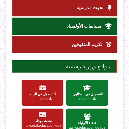
بحوث مدرسية
مسابقات الأولمبياد
تكريم المتفوقين
مواقع وزارية رسمية
التسجيل في البكالوريا
التسجيل في البيام
bem.onec.dz
bac.onec.dz
منصة موظف
فضاء الأولياء
mowadaf.education.gov.
awlya.education.gov.dz