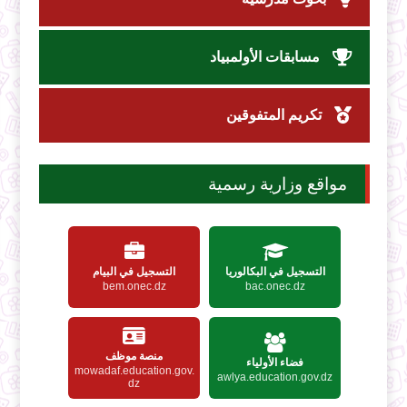
مسابقات الأولمبياد
تكريم المتفوقين
مواقع وزارية رسمية
التسجيل في البكالوريا
التسجيل في البيام
bem.onec.dz
bac.onec.dz
منصة موظف
فضاء الأولياء
mowadaf.education.gov.
awlya.education.gov.dz
dz