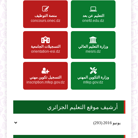
التعليم عن بعد
منصة التوظيف
concours.onec.dz
onefd.edu.dz
وزارة التعليم العالي
التسجيلات الجامعية
orientation-esi.dz
mesrs.dz
وزارة التكوين المهني
التسجيل تكوين مهني
inscription.mfep.gov.dz
mfep.gov.dz
أرشيف موقع التعليم الجزائري