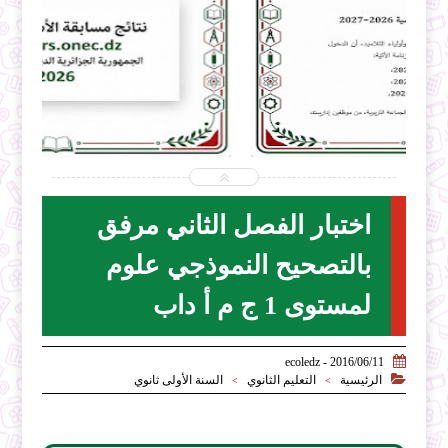


2026-07-31
ecoledz.net
شاهد الموضوع
اختبار الفصل الثاني مرفق
بالتصحيح النموذجي علوم
لمستوى 1 ج م أ داب

2016/06/11 - ecoledz

الرئيسية
التعليم الثانوي
السنة الأولى ثانوي
>
>