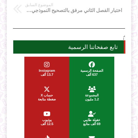
الموضوع السابق
اختبار الفصل الثاني مرفق بالتصحيح النموذجي علوم لمستوى 1 ج م ع تك
';
تابع صفحاتنا الرسمية
الصفحة الرسمية
Instagram
637 ألف
13.7 ألف
المجموعة
حساب X
1.2 مليون
ضغطة متابعة
عقيلة طايبي
يوتيوب
69 ألف متابع
12.5 ألف