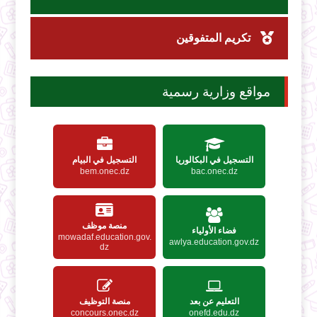
تكريم المتفوقين
مواقع وزارية رسمية
التسجيل في البكالوريا
التسجيل في البيام
bem.onec.dz
bac.onec.dz
منصة موظف
فضاء الأولياء
mowadaf.education.gov.
awlya.education.gov.dz
dz
التعليم عن بعد
منصة التوظيف
concours.onec.dz
onefd.edu.dz