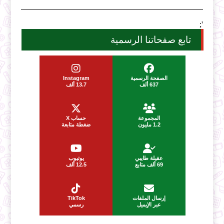
';
تابع صفحاتنا الرسمية
الصفحة الرسمية
Instagram
637 ألف
13.7 ألف
المجموعة
حساب X
1.2 مليون
ضغطة متابعة
عقيلة طايبي
يوتيوب
69 ألف متابع
12.5 ألف
إرسال الملفات
TikTok
عبر الإيميل
رسمي