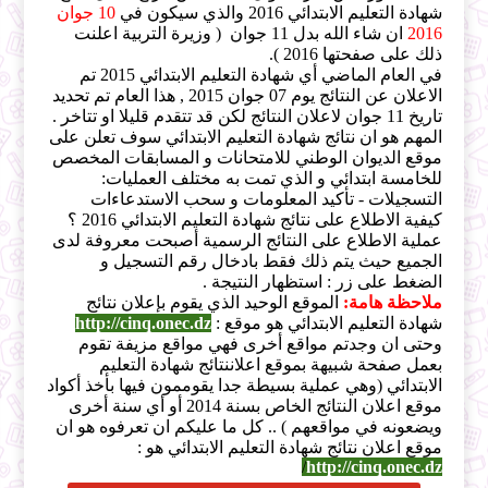
شهادة التعليم الابتدائي 2016 والذي سيكون في
10
جوان
2016
ان شاء الله بدل 11 جوان ( وزيرة التربية اعلنت
ذلك على صفحتها 2016 ).
في العام الماضي أي شهادة التعليم الابتدائي 2015 تم
الاعلان عن النتائج يوم 07 جوان 2015 , هذا العام تم تحديد
تاريخ 11 جوان لاعلان النتائج لكن قد تتقدم قليلا او تتاخر .
المهم هو ان نتائج شهادة التعليم الابتدائي سوف تعلن على
موقع الديوان الوطني للامتحانات و المسابقات المخصص
للخامسة ابتدائي و الذي تمت به مختلف العمليات:
التسجيلات - تأكيد المعلومات و سحب الاستدعاءات
كيفية الاطلاع على نتائج شهادة التعليم الابتدائي 2016 ؟
عملية الاطلاع على النتائج الرسمية أصبحت معروفة لدى
الجميع حيث يتم ذلك فقط بادخال رقم التسجيل و
الضغط على زر : استظهار النتيجة .
ملاحظة هامة:
الموقع الوحيد الذي يقوم بإعلان نتائج
شهادة التعليم الابتدائي هو موقع :
http://cinq.onec.dz
وحتى ان وجدتم مواقع أخرى فهي مواقع مزيفة تقوم
بعمل صفحة شبيهة بموقع اعلاننتائج شهادة التعليم
الابتدائي (وهي عملية بسيطة جدا يقوممون فيها بأخذ أكواد
موقع اعلان النتائج الخاص بسنة 2014 أو أي سنة أخرى
ويضعونه في مواقعهم ) .. كل ما عليكم ان تعرفوه هو ان
موقع اعلان نتائج شهادة التعليم الابتدائي هو :
/
http://cinq.onec.dz