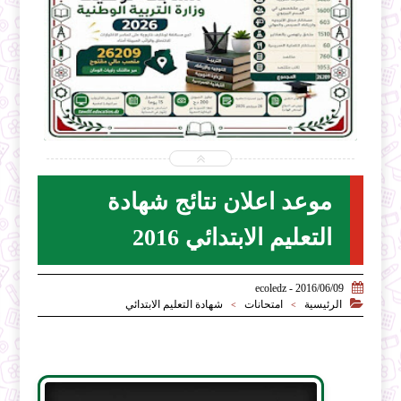


2026-07-28
ecoledz.net
شاهد الموضوع
موعد اعلان نتائج شهادة
التعليم الابتدائي 2016

2016/06/09 - ecoledz

الرئيسية
امتحانات
شهادة التعليم الابتدائي
>
>