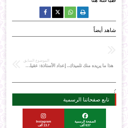
طباعته هنا



شاهد أيضاً
الموضوع السابق
هذا ما يريده منك تلميذك.. إعداد الأستاذة: عقيلة طايبي جريدة الخبر 20 مارس 2016
';
تابع صفحاتنا الرسمية
الصفحة الرسمية
Instagram
637 ألف
13.7 ألف