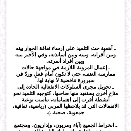
ـ أهمية حث التلميذ على إرساء ثقافة الحوار بينه
وبين أقرانه، وبينه وبين أساتذته، وفي الأخير بينه
وبين أفراد أسرته.
ـ إعمال المرونة اللازمة في مواجهة حالات
ممارسة العنف، حتى لا نكون أمام فعلٍ وردّ في
سيرورة تناقضية لا نهاية لها.
ـ تحويل مجرى السلوكات الانفعالية الحادة إلى
مناح أخرى يستفيد منها صاحبها، كتوجيه التلميذ نحو
أنشطة أقرب إلى اهتماماته، تناسب نوعية
الانفعالات التي قد يلاحظها المربي (رياضية، ثقافية،
جمعوية، صحية..).
ـ انخراط الجميع (آباء ومربون، وإداريون، ومجتمع