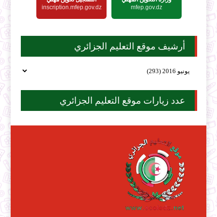
inscription.mfep.gov.dz
mfep.gov.dz
أرشيف موقع التعليم الجزائري
عدد زيارات موقع التعليم الجزائري