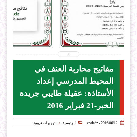


2026-07-31
ecoledz.net
شاهد الموضوع
مفاتيح محاربة العنف في
المحيط المدرسي إعداد
الأستاذة: عقيلة طايبي جريدة
الخبر-21 فبراير 2016


2016/06/12 - ecoledz
الرئيسية
توجيهات تربوية
>