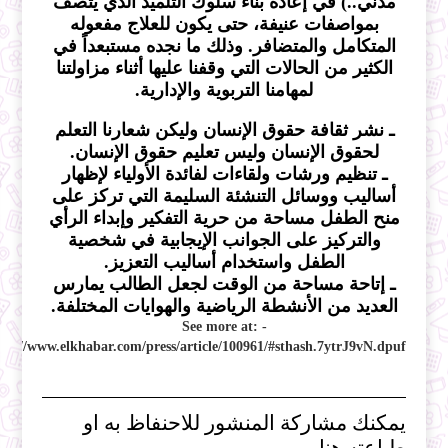
مدني..) في إعادة بناء سلوك التلميذ الذي يتصف
بمواصفات عنيفة، حتى يكون للعلاج مفعوله
المتكامل والمتضافر. وذلك ما نجده مستبعداً في
الكثير من الحالات التي وقفنا عليها أثناء مزاولتنا
لمهامنا التربوية والإدارية.
ـ نشر ثقافة حقوق الإنسان وليكن شعارنا التعلم
لحقوق الإنسان وليس تعليم حقوق الإنسان.
ـ تنظيم ورشات ولقاءات لفائدة الأولياء لإظهار
أساليب ووسائل التنشئة السليمة التي تركز على
منح الطفل مساحة من حرية التفكير وإبداء الرأي
والتركيز على الجوانب الإيجابية في شخصية
الطفل واستخدام أساليب التعزيز.
ـ إتاحة مساحة من الوقت لجعل الطالب يمارس
العديد من الأنشطة الرياضية والهوايات المختلفة.
- See more at:
ttp://www.elkhabar.com/press/article/100961/#sthash.7ytrJ9vN.dpuf
يمكنك مشاركة المنشور للاحنفاظ به او