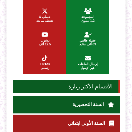
المجموعة
حساب X
1.2 مليون
ضغطة متابعة
عقيلة طايبي
يوتيوب
69 ألف متابع
12.5 ألف
إرسال الملفات
TikTok
عبر الإيميل
رسمي
الأقسام الأكثر زيارة
السنة التحضيرية
السنة الأولى ابتدائي