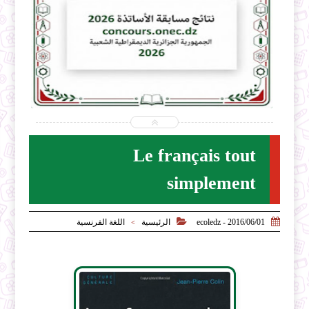


2026-07-31
ecoledz.net
شاهد الموضوع
Le français tout
simplement


2016/06/01 - ecoledz
الرئيسية
اللغة الفرنسية
>