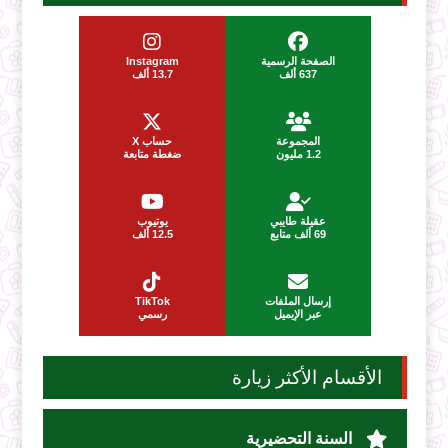
الصفحة الرسمية
Instagram
637 ألف
13.7 ألف
المجموعة
حساب X
1.2 مليون
ضغطة متابعة
عقيلة طايبي
يوتيوب
69 ألف متابع
12.5 ألف
إرسال الملفات
TikTok
عبر الإيميل
رسمي
الأقسام الأكثر زيارة
السنة التحضيرية