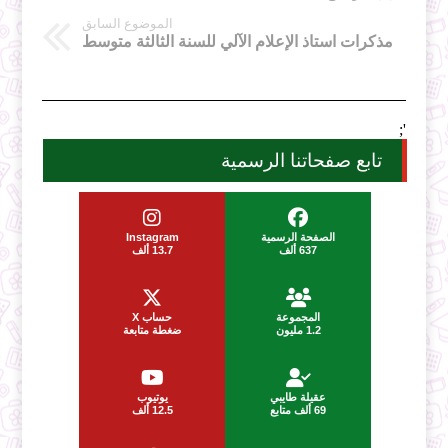
الموضوع السابق
مذكرات استاذ الإعلام الآلي للسنة الثالثة متوسط
';
تابع صفحاتنا الرسمية
الصفحة الرسمية
Instagram
637 ألف
13.7 ألف
المجموعة
حساب X
1.2 مليون
ضغطة متابعة
عقيلة طايبي
يوتيوب
69 ألف متابع
12.5 ألف