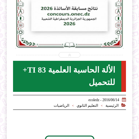


-06
2026-07-31
net
ecoledz.net
شاهد الموضوع
الألة الحاسبة العلمية TI 83+
للتحميل

2016/06/14 - ecoledz

الرئيسية
التعليم الثانوي
الرياضيات
>
>