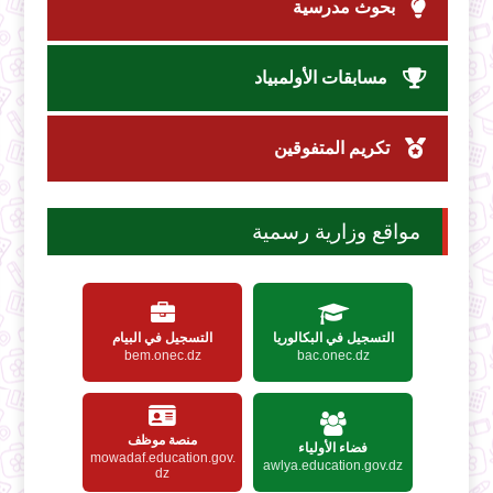
بحوث مدرسية
مسابقات الأولمبياد
تكريم المتفوقين
مواقع وزارية رسمية
التسجيل في البكالوريا
التسجيل في البيام
bem.onec.dz
bac.onec.dz
منصة موظف
فضاء الأولياء
mowadaf.education.gov.
awlya.education.gov.dz
dz