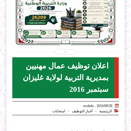


2026-07-28
ecoledz.net
شاهد الموضوع
اعلان توظيف عمال مهنيين
بمديرية التربية لولاية غليزان
سبتمبر 2016

2016/09/28 - ecoledz

الرئيسية
أخبار التوظيف
امتحانات
>
>