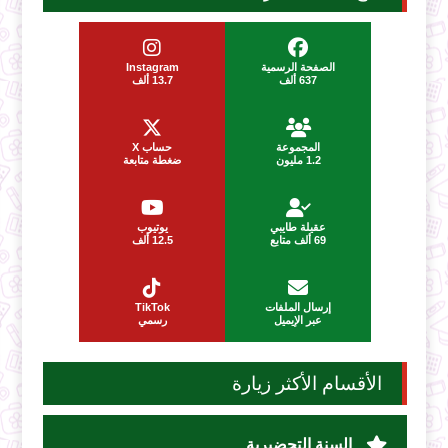
الصفحة الرسمية
Instagram
637 ألف
13.7 ألف
المجموعة
حساب X
1.2 مليون
ضغطة متابعة
عقيلة طايبي
يوتيوب
69 ألف متابع
12.5 ألف
إرسال الملفات
TikTok
عبر الإيميل
رسمي
الأقسام الأكثر زيارة
السنة التحضيرية